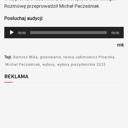
Rozmowę przeprowadził Michał Pacześniak.
Posłuchaj audycji:
Odtwarzacz
00:00
00:00
plików
mk
dźwiękowych
Tagi:
Bartosz Mika
głosowanie
Iwona Jakimowicz-Pisarska
Michał Pacześniak
wybory
wybory prezydenckie 2025
REKLAMA