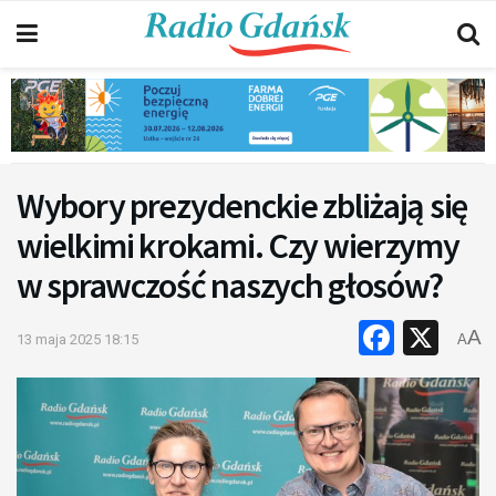
Wybory prezydenckie zbliżają się
wielkimi krokami. Czy wierzymy
w sprawczość naszych głosów?
Faceb
X
A
13 maja 2025 18:15
A