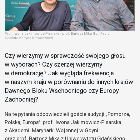
Prof. Iwona Jakimowicz-Pisarska i prof. Bartosz Mika (fot. Radio
Gdańsk/Martyna Krawcewicz)
Czy wierzymy w sprawczość swojego głosu
w wyborach? Czy szerzej wierzymy
w demokrację? Jak wygląda frekwencja
w naszym kraju w porównaniu do innych krajów
Dawnego Bloku Wschodniego czy Europy
Zachodniej?
Na te pytania odpowiedzieli goście audycji „Pomorze,
Polska, Europa”: prof. Iwona Jakimowicz-Pisarska
z Akademii Marynarki Wojennej w Gdyni
oraz prof. Bartosz Mika z Uniwersytetu Gdańskiego.