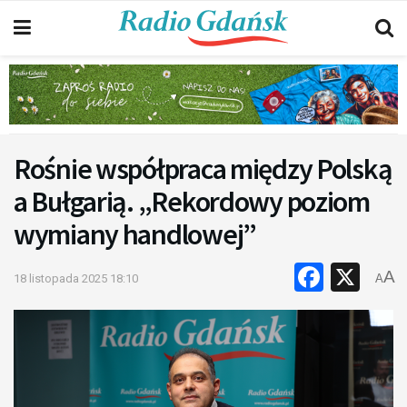
Rośnie współpraca między Polską
a Bułgarią. „Rekordowy poziom
wymiany handlowej”
Faceb
X
A
18 listopada 2025 18:10
A