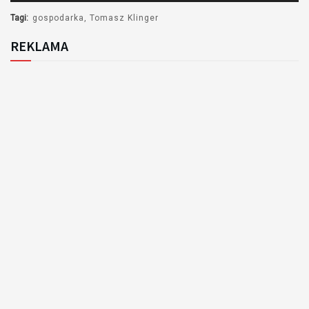
plików
dźwiękowych
Tagi:
gospodarka
Tomasz Klinger
REKLAMA