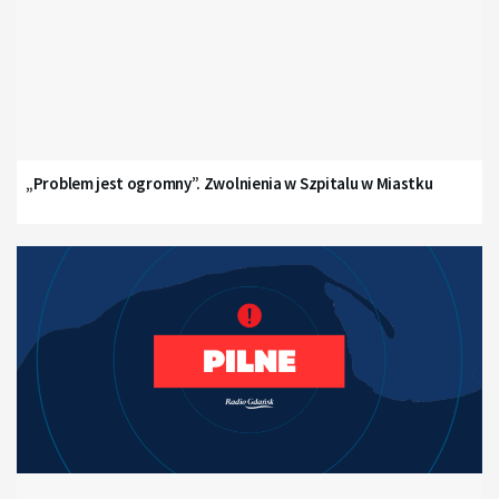
„Problem jest ogromny”. Zwolnienia w Szpitalu w Miastku