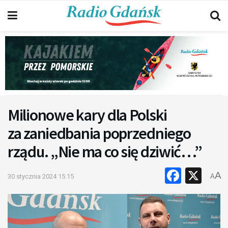
Milionowe kary dla Polski
za zaniedbania poprzedniego
rządu. „Nie ma co się dziwić…”
Faceb
X
A
30 stycznia 2024 15:15
A