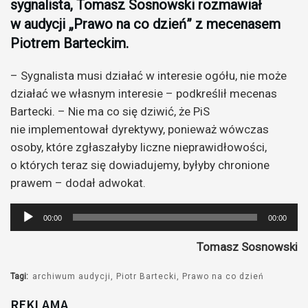
sygnalista, Tomasz Sosnowski rozmawiał
w audycji „Prawo na co dzień” z mecenasem
Piotrem Barteckim.
– Sygnalista musi działać w interesie ogółu, nie może
działać we własnym interesie – podkreślił mecenas
Bartecki. – Nie ma co się dziwić, że PiS
nie implementował dyrektywy, ponieważ wówczas
osoby, które zgłaszałyby liczne nieprawidłowości,
o których teraz się dowiadujemy, byłyby chronione
prawem – dodał adwokat.
Odtwarzacz
00:00
00:00
plików
Tomasz Sosnowski
dźwiękowych
Tagi:
archiwum audycji
Piotr Bartecki
Prawo na co dzień
REKLAMA