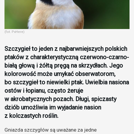
(fot. PxHere)
Szczygieł to jeden z najbarwniejszych polskich
ptaków z charakterystyczną czerwono-czarno-
białą głową i żółtą pręgą na skrzydłach. Jego
kolorowość może umykać obserwatorom,
bo szczygieł to niewielki ptak. Uwielbia nasiona
ostów i łopianu, często żeruje
w akrobatycznych pozach. Długi, spiczasty
dziób umożliwia im wyjadanie nasion
z kolczastych roślin.
Gniazda szczygłów są uważane za jedne