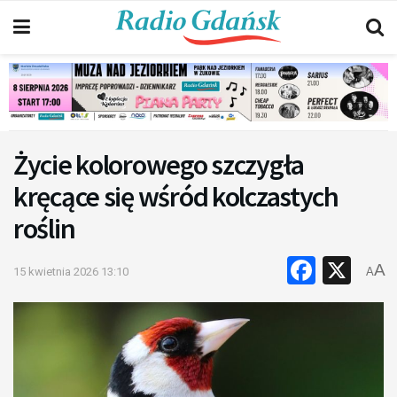
Życie kolorowego szczygła
kręcące się wśród kolczastych
roślin
Faceb
X
A
15 kwietnia 2026 13:10
A