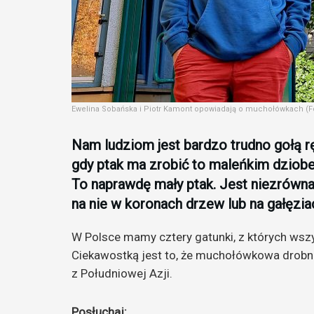
Ewelina Sobańska i Piotr Kamont opowiadają o muchołówkach (F
Nam ludziom jest bardzo trudno gołą r
gdy ptak ma zrobić to maleńkim dziobe
To naprawdę mały ptak. Jest niezrówn
na nie w koronach drzew lub na gałęzia
W Polsce mamy cztery gatunki, z których wsz
Ciekawostką jest to, że muchołówkowa drobn
z Południowej Azji.
Posłuchaj: