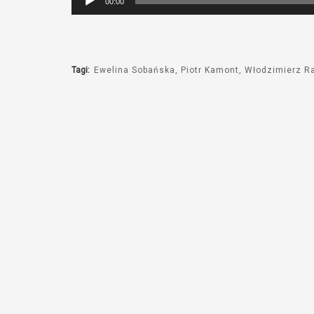
00:00
plików
dźwiękowych
Tagi:
Ewelina Sobańska
Piotr Kamont
Włodzimierz R