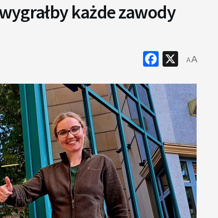
 wygrałby każde zawody
Faceboo
X
A
A