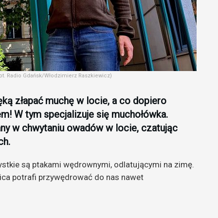
ot. Radio Gdańsk/Włodzimierz Raszkiewicz)
ęką złapać muchę w locie, a co dopiero
m! W tym specjalizuje się muchołówka.
any w chwytaniu owadów w locie, czatując
ch.
ystkie są ptakami wędrownymi, odlatującymi na zimę.
ica potrafi przywędrować do nas nawet