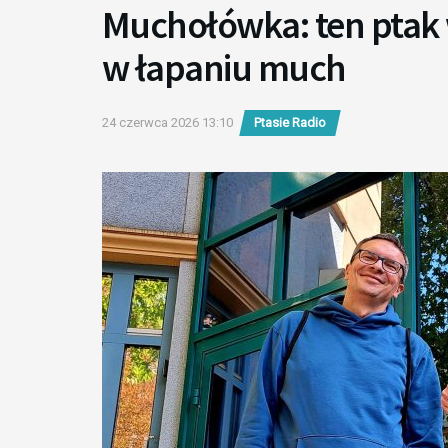
Muchołówka: ten ptak
w łapaniu much
24 czerwca 2026 13:10
Ptasie Radio