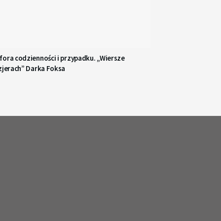
ora codzienności i przypadku. „Wiersze
zjerach” Darka Foksa