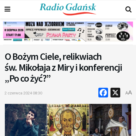
O Bożym Ciele, relikwiach
św. Mikołaja z Miry i konferencji
„Po co żyć?”
Faceb
X
A
2 czerwca 2024 08:30
A