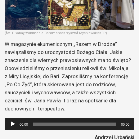
(fot. Pixabay/Wikimedia Commons/Krzysztof Mystkowski/KFP)
W magazynie ekumenicznym „Razem w Drodze”
nawiązaliśmy do uroczystości Bożego Ciała. Jakie
znaczenie dla wiernych prawosławnych ma to święto?
Opowiedzieliśmy o przeniesieniu relikwii św. Mikołaja
z Miry Licyjskiej do Bari. Zaprosiliśmy na konferencję
„Po Co Żyć”, która skierowana jest do rodziców,
nauczycieli i wychowawców, a także wszystkich
czcicieli św. Jana Pawła II oraz na spotkanie dla
duchownych i terapeutów.
Odtwarzacz
00:00
00:00
plików
Andrzej Urbański
dźwiękowych