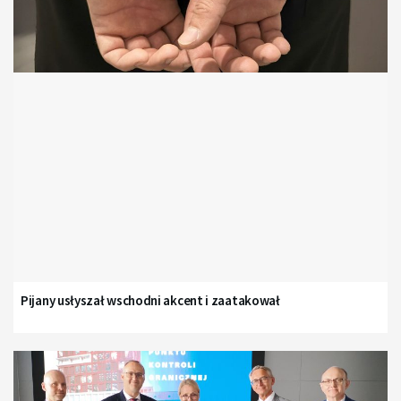
Pijany usłyszał wschodni akcent i zaatakował