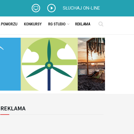
SŁUCHAJ ON-LINE
A POMORZU
KONKURSY
RG STUDIO
REKLAMA
REKLAMA