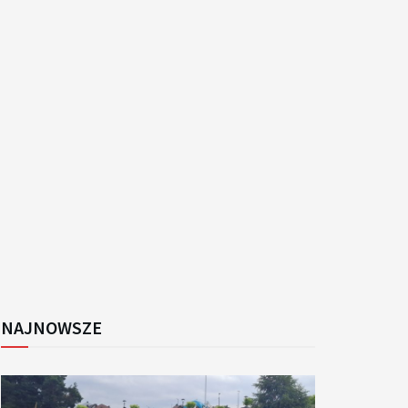
k
NAJNOWSZE