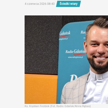
4 czerwca 2026 08:40
Ścieżki wiary
Ks. Krystian Feddek (Fot. Radio Gdańsk/Anna Rębas)