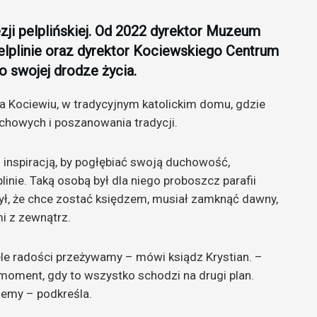
zji pelplińskiej. Od 2022 dyrektor Muzeum
 Pelplinie oraz dyrektor Kociewskiego Centrum
o swojej drodze życia.
 na Kociewiu, w tradycyjnym katolickim domu, gdzie
chowych i poszanowania tradycji.
o inspiracją, by pogłębiać swoją duchowość,
nie. Taką osobą był dla niego proboszcz parafii
ył, że chce zostać księdzem, musiał zamknąć dawny,
i z zewnątrz.
ele radości przeżywamy – mówi ksiądz Krystian. –
 moment, gdy to wszystko schodzi na drugi plan.
iemy – podkreśla.