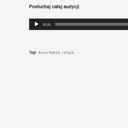
Posłuchaj całej audycji:
Odtwarzacz
00:00
plików
dźwiękowych
Tagi:
Anna Rębas
religia