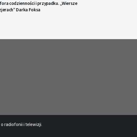
ora codzienności i przypadku. „Wiersze
zjerach” Darka Foksa
radiofonii i telewizji.