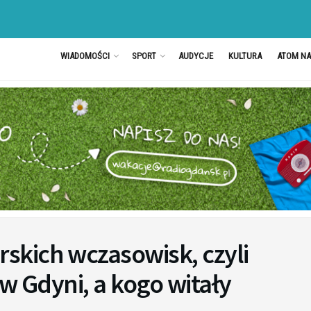
WIADOMOŚCI
SPORT
AUDYCJE
KULTURA
ATOM N
kich wczasowisk, czyli
 w Gdyni, a kogo witały