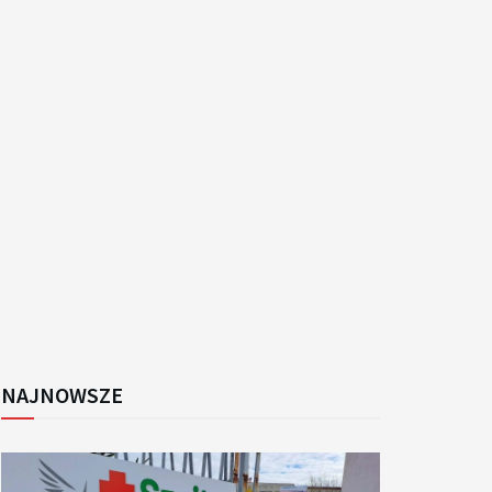
k
NAJNOWSZE