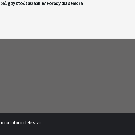
bić, gdy ktoś zasłabnie? Porady dla seniora
radiofonii i telewizji.