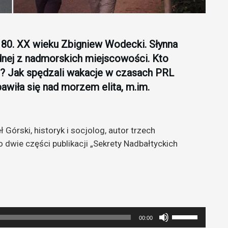
)
 80. XX wieku Zbigniew Wodecki. Słynna
dnej z nadmorskich miejscowości. Kto
? Jak spędzali wakacje w czasach PRL
bawiła się nad morzem elita, m.im.
órski, historyk i socjolog, autor trzech
dwie części publikacji „Sekrety Nadbałtyckich
Używaj
00:00
strzałek