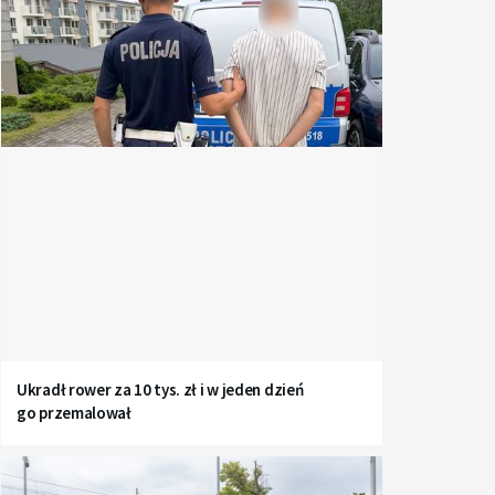
Ukradł rower za 10 tys. zł i w jeden dzień
go przemalował