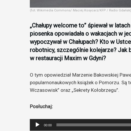
(fot. Wikimedia Commons/ Maciej Kosycarz/KFP / Radio Gdańsk
„Chałupy welcome to” śpiewał w latach
piosenka opowiadała o wakacjach w je
wypoczywał w Chałupach? Kto w Ustce
robotnicy, szczególnie kolejarze? Jak 
w restauracji Maxim w Gdyni?
O tym opowiedział Marzenie Bakowskiej Paweł G
popularnonaukowych książek o Pomorzu. Są to 
Wczasowisk” oraz „Sekrety Kołobrzegu”.
Posłuchaj:
Odtwarzacz
00:00
plików