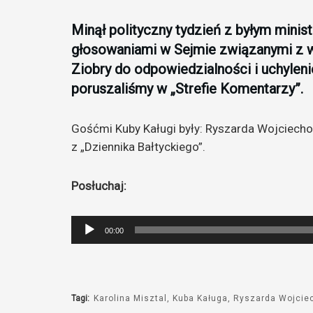
Minął polityczny tydzień z byłym minis
głosowaniami w Sejmie związanymi z 
Ziobry do odpowiedzialności i uchylen
poruszaliśmy w „Strefie Komentarzy”.
Gośćmi Kuby Kaługi były: Ryszarda Wojciecho
z „Dziennika Bałtyckiego”.
Posłuchaj:
Odtwarzacz
00:00
plików
dźwiękowych
Tagi:
Karolina Misztal
Kuba Kaługa
Ryszarda Wojcie