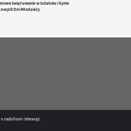
pniowe świętowanie w Gdańsku i hymn
towych Dni Młodzieży
radiofonii i telewizji.