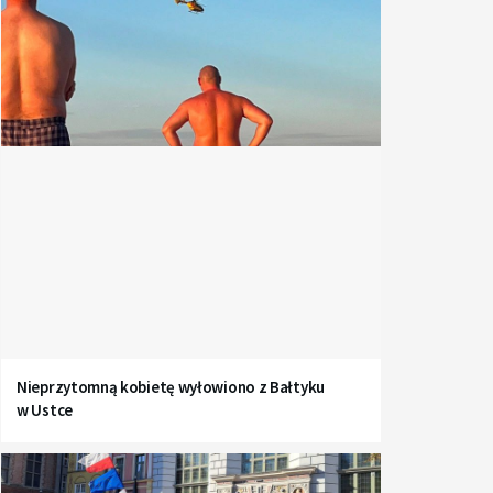
Nieprzytomną kobietę wyłowiono z Bałtyku
w Ustce