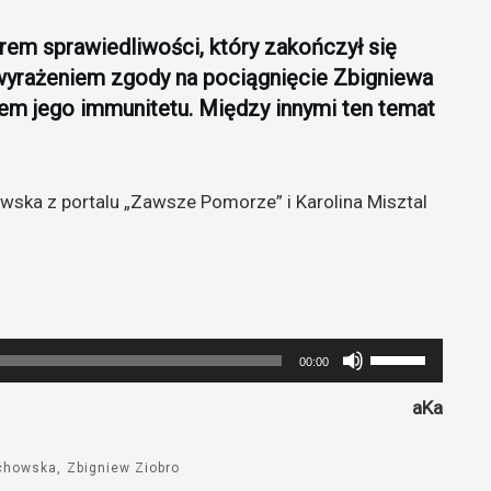
trem sprawiedliwości, który zakończył się
wyrażeniem zgody na pociągnięcie Zbigniewa
iem jego immunitetu. Między innymi ten temat
wska z portalu „Zawsze Pomorze” i Karolina Misztal
Używaj
00:00
strzałek
aKa
do
góry
oraz
chowska
Zbigniew Ziobro