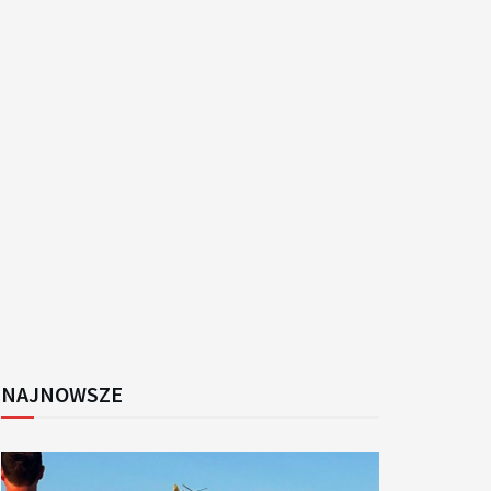
k
NAJNOWSZE