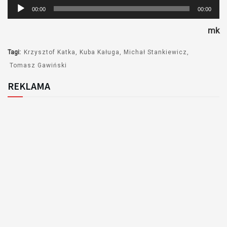
Odtwarzacz
00:00
00:00
plików
mk
dźwiękowych
Tagi:
Krzysztof Katka
Kuba Kaługa
Michał Stankiewicz
Tomasz Gawiński
REKLAMA