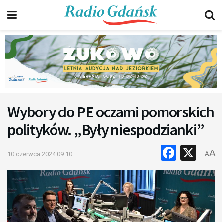
Wybory do PE oczami pomorskich
polityków. „Były niespodzianki”
Faceb
X
A
10 czerwca 2024 09:10
A