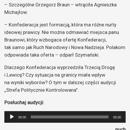
– Szczególne Grzegorz Braun – wtrąciła Agnieszka
Michajłow.
– Konfederacja jest formacją, która ma różne nurty
ideowej prawicy. Nie można odmawiać miejsca panu
Braunowi, który wzbogaca ofertę Konfederacji,
tak samo jak Ruch Narodowy i Nowa Nadzieja. Polakom
odpowiada taka oferta – odparł Szymański.
Dlaczego Konfederacja wyprzedziła Trzecią Drogę
i Lewicę? Czy sytuacja na granicy miała wpływ
na wyniki wyborów? O tym w dalszej części audycji
„Strefa Politycznie Kontrolowana”.
Posłuchaj audycji:
Odtwarzacz
00:00
00:00
plików
puch
dźwiękowych