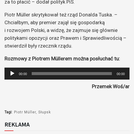
za to płacić – dodał polityk PiS.
Piotr Müller skrytykował też rząd Donalda Tuska. –
Chciałbym, aby premier zajął się gospodarką
i rozwojem Polski, a widzę, że zajmuje się głównie
politykami opozycji oraz Prawem i Sprawiedliwością –
stwierdził były rzecznik rządu.
Rozmowy z Piotrem Müllerem można posłuchać tu:
Odtwarzacz
00:00
00:00
plików
Przemek Woś/ar
dźwiękowych
Tagi:
Piotr Müller
Słupsk
REKLAMA