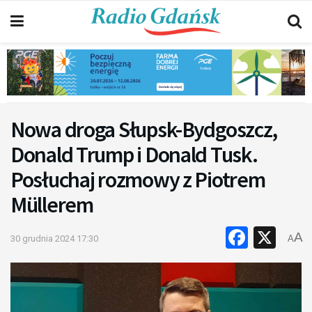
Nowa droga Słupsk-Bydgoszcz,
Donald Trump i Donald Tusk.
Posłuchaj rozmowy z Piotrem
Müllerem
Faceb
X
A
30 grudnia 2024 17:30
A