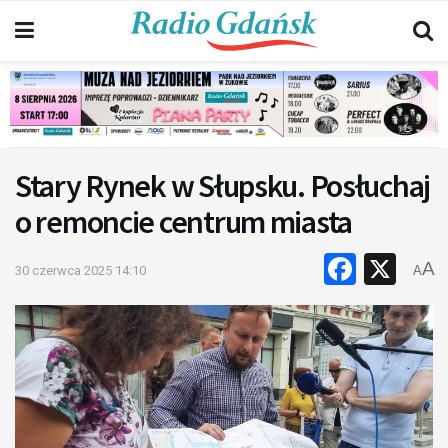
Stary Rynek w Słupsku. Posłuchaj
o remoncie centrum miasta
Faceb
X
A
30 czerwca 2025 14:10
A