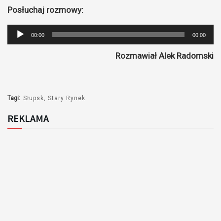
Posłuchaj rozmowy:
Odtwarzacz
00:00
00:00
plików
Rozmawiał Alek Radomski
dźwiękowych
Tagi:
Słupsk
Stary Rynek
REKLAMA