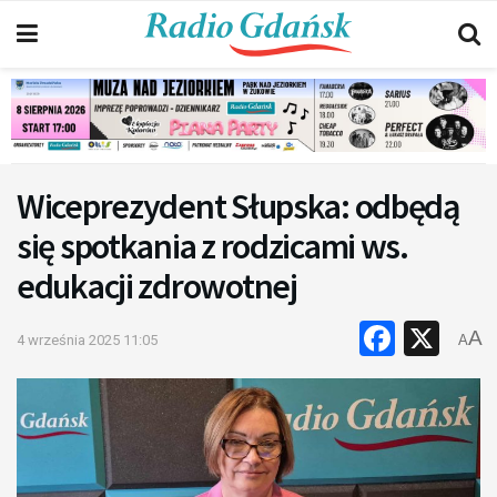
Wiceprezydent Słupska: odbędą
się spotkania z rodzicami ws.
edukacji zdrowotnej
Faceb
X
A
4 września 2025 11:05
A