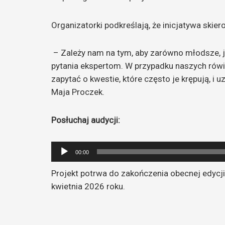
Organizatorki podkreślają, że inicjatywa skie
– Zależy nam na tym, aby zarówno młodsze, j
pytania ekspertom. W przypadku naszych rówi
zapytać o kwestie, które często je krępują, i
Maja Proczek.
Posłuchaj audycji:
Odtwarzacz
00:00
plików
Projekt potrwa do zakończenia obecnej edycji 
dźwiękowych
kwietnia 2026 roku.