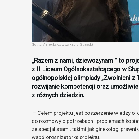
(fot. J.Merecka-Łotysz/Radio Gdańsk)
„Razem z nami, dziewczynami” to proj
z II Liceum Ogólnokształcącego w Słup
ogólnopolskiej olimpiady „Zwolnieni z 
rozwijanie kompetencji oraz umożliwie
z różnych dziedzin.
– Celem projektu jest poszerzenie wiedzy o k
do rozmowy o potrzebach i problemach kobie
ze specjalistami, takimi jak ginekolog, prawni
współorganizatorka projektu.