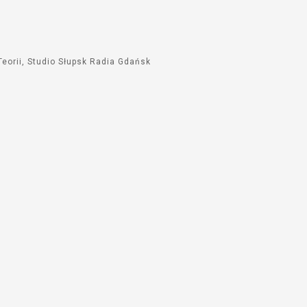
dołu
aby
zwiększyć
lub
eorii
Studio Słupsk Radia Gdańsk
zmniejszyć
głośność.