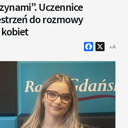
zynami”. Uczennice
estrzeń do rozmowy
 kobiet
Faceboo
X
A
A