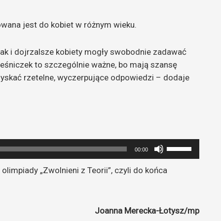
rowana jest do kobiet w różnym wieku.
ak i dojrzalsze kobiety mogły swobodnie zadawać
eśniczek to szczególnie ważne, bo mają szansę
 uzyskać rzetelne, wyczerpujące odpowiedzi – dodaje
Używaj
00:00
strzałek
olimpiady „Zwolnieni z Teorii”, czyli do końca
do
góry
oraz
do
Joanna Merecka-Łotysz/mp