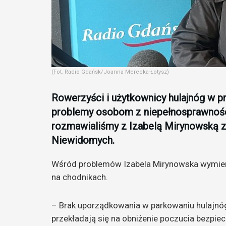
(Fot. Radio Gdańsk/Joanna Merecka-Łotysz)
Rowerzyści i użytkownicy hulajnóg w pr
problemy osobom z niepełnosprawnośc
rozmawialiśmy z Izabelą Mirynowską z
Niewidomych.
Wśród problemów Izabela Mirynowska wymien
na chodnikach.
– Brak uporządkowania w parkowaniu hulajnóg
przekładają się na obniżenie poczucia bezpie