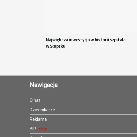
Największa inwestycja w historii szpitala
w Słupsku
Nawigacja
O nas
Dziennikarze
Reklama
BIP