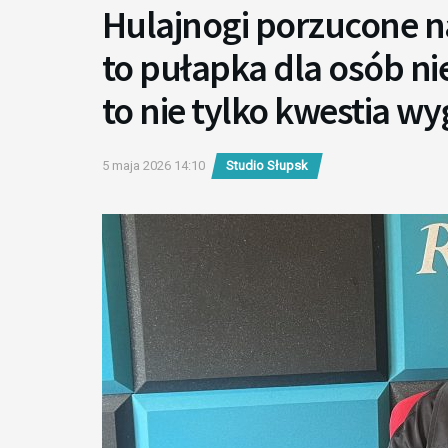
Hulajnogi porzucone n
to pułapka dla osób n
to nie tylko kwestia w
5 maja 2026 14:10
Studio Słupsk