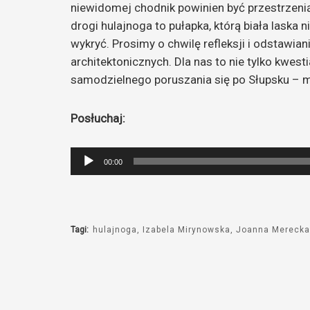
niewidomej chodnik powinien być przestrzen
drogi hulajnoga to pułapka, którą biała laska
wykryć. Prosimy o chwilę refleksji i odstawiani
architektonicznych. Dla nas to nie tylko kwes
samodzielnego poruszania się po Słupsku – 
Posłuchaj:
Odtwarzacz
00:00
plików
dźwiękowych
Tagi:
hulajnoga
Izabela Mirynowska
Joanna Merecka