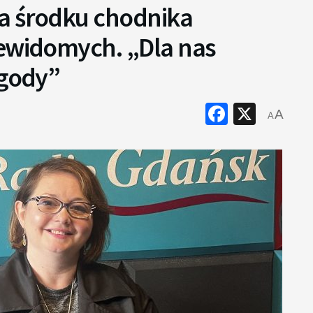
a środku chodnika
iewidomych. „Dla nas
ygody”
Faceboo
X
A
A