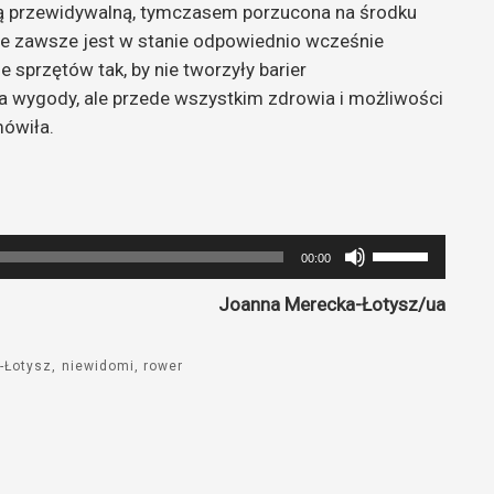
ią przewidywalną, tymczasem porzucona na środku
 nie zawsze jest w stanie odpowiednio wcześnie
e sprzętów tak, by nie tworzyły barier
tia wygody, ale przede wszystkim zdrowia i możliwości
mówiła.
Używaj
00:00
strzałek
Joanna Merecka-Łotysz/ua
do
góry
oraz
-Łotysz
niewidomi
rower
do
dołu
aby
zwiększyć