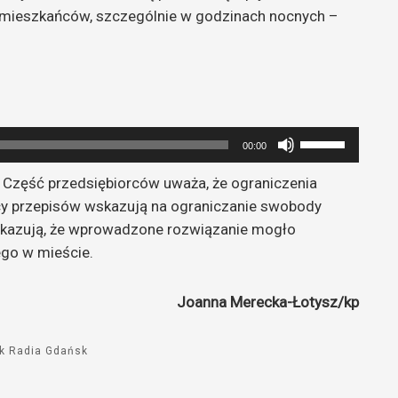
 mieszkańców, szczególnie w godzinach nocnych –
Używaj
00:00
strzałek
. Część przedsiębiorców uważa, że ograniczenia
do
icy przepisów wskazują na ograniczanie swobody
góry
okazują, że wprowadzone rozwiązanie mogło
oraz
ego w mieście.
do
dołu
aby
Joanna Merecka-Łotysz/kp
zwiększyć
lub
sk Radia Gdańsk
zmniejszyć
głośność.