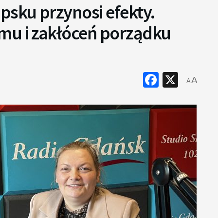
psku przynosi efekty.
mu i zakłóceń porządku
Faceboo
X
A
A