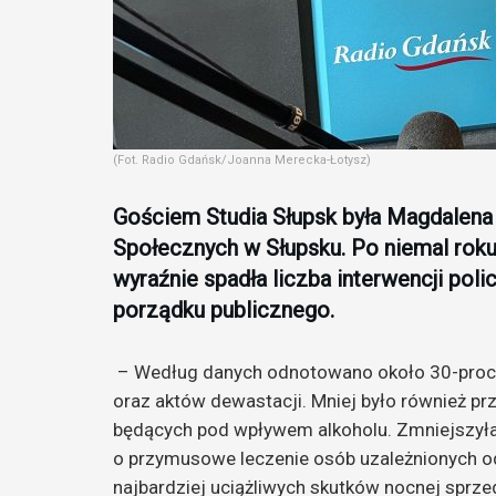
(Fot. Radio Gdańsk/Joanna Merecka-Łotysz)
Gościem Studia Słupsk była Magdalena
Społecznych w Słupsku. Po niemal roku
wyraźnie spadła liczba interwencji pol
porządku publicznego.
– Według danych odnotowano około 30-proc
oraz aktów dewastacji. Mniej było również 
będących pod wpływem alkoholu. Zmniejszyła
o przymusowe leczenie osób uzależnionych od
najbardziej uciążliwych skutków nocnej sprze