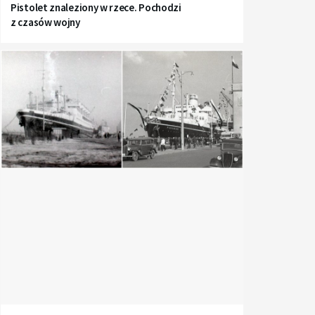
Pistolet znaleziony w rzece. Pochodzi
z czasów wojny