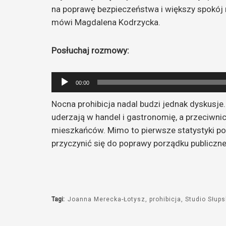
na poprawę bezpieczeństwa i większy spokój
mówi Magdalena Kodrzycka.
Posłuchaj rozmowy:
Odtwarzacz
00:00
plików
Nocna prohibicja nadal budzi jednak dyskusje
dźwiękowych
uderzają w handel i gastronomię, a przeciwn
mieszkańców. Mimo to pierwsze statystyki p
przyczynić się do poprawy porządku publiczn
Tagi:
Joanna Merecka-Łotysz
prohibicja
Studio Słup