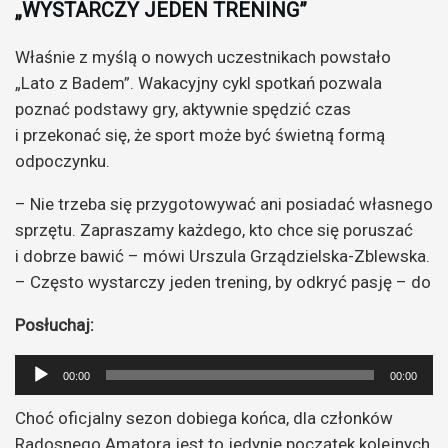
„WYSTARCZY JEDEN TRENING”
Właśnie z myślą o nowych uczestnikach powstało
„Lato z Badem”. Wakacyjny cykl spotkań pozwala
poznać podstawy gry, aktywnie spędzić czas
i przekonać się, że sport może być świetną formą
odpoczynku.
– Nie trzeba się przygotowywać ani posiadać własnego
sprzętu. Zapraszamy każdego, kto chce się poruszać
i dobrze bawić – mówi Urszula Grządzielska-Zblewska.
– Często wystarczy jeden trening, by odkryć pasję – do
Posłuchaj:
Odtwarzacz
00:00
00:00
plików
Choć oficjalny sezon dobiega końca, dla członków
dźwiękowych
Radosnego Amatora jest to jedynie początek kolejnych