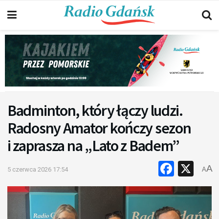
Badminton, który łączy ludzi.
Radosny Amator kończy sezon
i zaprasza na „Lato z Badem”
Faceb
X
A
5 czerwca 2026 17:54
A