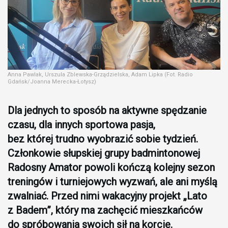
Anna Pawlak, Urszula Zblewska-Grządzielska, Adam Lipka (Fot. Radio
Gdańsk/Joanna Merecka-Łotysz)
Dla jednych to sposób na aktywne spędzanie
czasu, dla innych sportowa pasja,
bez której trudno wyobrazić sobie tydzień.
Członkowie słupskiej grupy badmintonowej
Radosny Amator powoli kończą kolejny sezon
treningów i turniejowych wyzwań, ale ani myślą
zwalniać. Przed nimi wakacyjny projekt „Lato
z Badem”, który ma zachęcić mieszkańców
do spróbowania swoich sił na korcie.