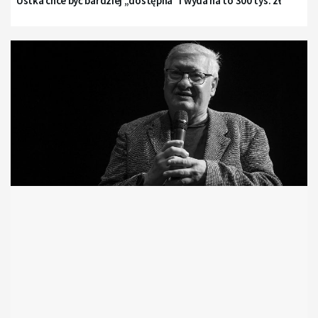
Ustka chce być bardziej „dostępna” i wyda na to 300 tys. zł