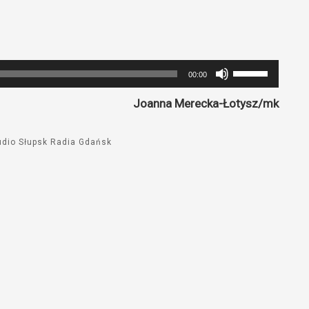
Używaj
00:00
strzałek
Joanna Merecka-Łotysz/mk
do
góry
oraz
udio Słupsk Radia Gdańsk
do
dołu
aby
zwiększyć
lub
zmniejszyć
głośność.