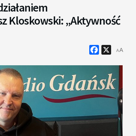
działaniem
sz Kloskowski: „Aktywność
Faceboo
X
A
A