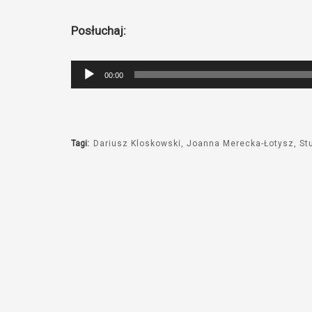
Posłuchaj:
Odtwarzacz
00:00
plików
dźwiękowych
Tagi:
Dariusz Kloskowski
Joanna Merecka-Łotysz
St