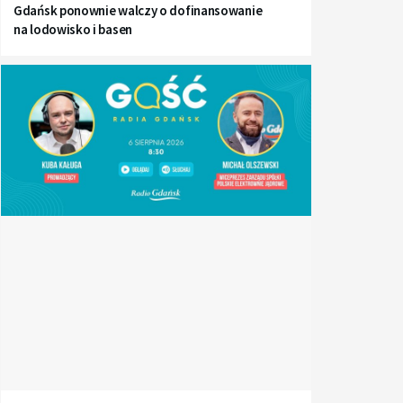
Gdańsk ponownie walczy o dofinansowanie
na lodowisko i basen