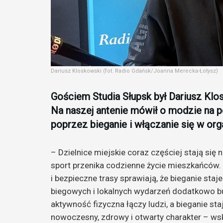
Dariusz Kloskowski (fot. Radio Gdańsk/Joanna Merecka-Łotysz)
Gościem Studia Słupsk był Dariusz Klo
Na naszej antenie mówił o modzie na p
poprzez bieganie i włączanie się w or
– Dzielnice miejskie coraz częściej stają się 
sport przenika codzienne życie mieszkańców. 
i bezpieczne trasy sprawiają, że bieganie staje
biegowych i lokalnych wydarzeń dodatkowo b
aktywność fizyczna łączy ludzi, a bieganie staj
nowoczesny, zdrowy i otwarty charakter – ws