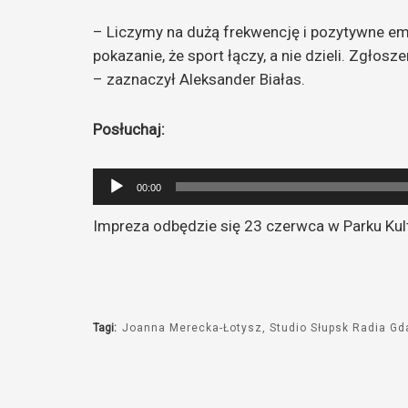
– Liczymy na dużą frekwencję i pozytywne emo
pokazanie, że sport łączy, a nie dzieli. Zgło
– zaznaczył Aleksander Białas.
Posłuchaj:
Odtwarzacz
00:00
plików
Impreza odbędzie się 23 czerwca w Parku Kul
dźwiękowych
Tagi:
Joanna Merecka-Łotysz
Studio Słupsk Radia G