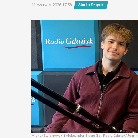
11 czerwca 2026 17:58
Studio Słupsk
Michał Stefanowski i Aleksander Białas (fot. Radio Gdańsk/Joan