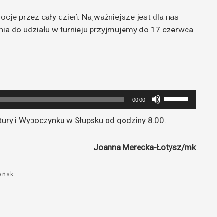
cje przez cały dzień. Najważniejsze jest dla nas
szenia do udziału w turnieju przyjmujemy do 17 czerwca
Używaj
00:00
strzałek
tury i Wypoczynku w Słupsku od godziny 8.00.
do
góry
oraz
Joanna Merecka-Łotysz/mk
do
dołu
dańsk
aby
zwiększyć
lub