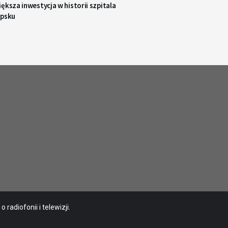
ększa inwestycja w historii szpitala
upsku
radiofonii i telewizji.