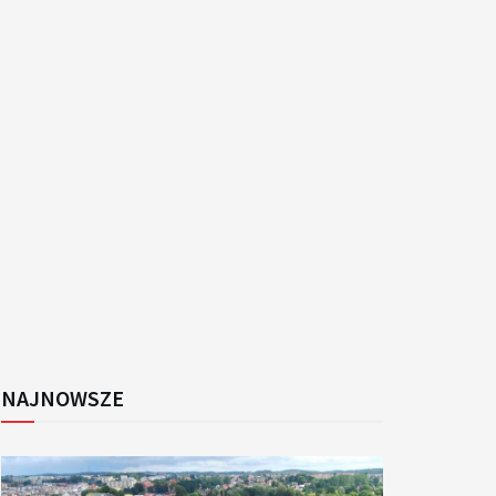
k
NAJNOWSZE