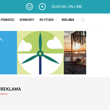
SŁUCHAJ ON-LINE
A POMORZU
KONKURSY
RG STUDIO
REKLAMA
REKLAMA