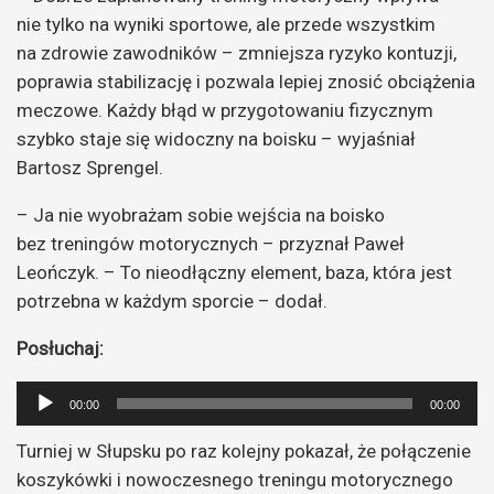
nie tylko na wyniki sportowe, ale przede wszystkim
na zdrowie zawodników – zmniejsza ryzyko kontuzji,
poprawia stabilizację i pozwala lepiej znosić obciążenia
meczowe. Każdy błąd w przygotowaniu fizycznym
szybko staje się widoczny na boisku – wyjaśniał
Bartosz Sprengel.
– Ja nie wyobrażam sobie wejścia na boisko
bez treningów motorycznych – przyznał Paweł
Leończyk. – To nieodłączny element, baza, która jest
potrzebna w każdym sporcie – dodał.
Posłuchaj:
Odtwarzacz
00:00
00:00
plików
Turniej w Słupsku po raz kolejny pokazał, że połączenie
dźwiękowych
koszykówki i nowoczesnego treningu motorycznego