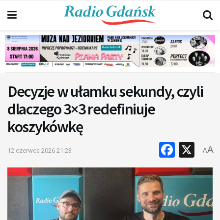
Decyzje w ułamku sekundy, czyli
dlaczego 3×3 redefiniuje
koszykówkę
Faceb
X
A
12 czerwca 2026 21:23
A