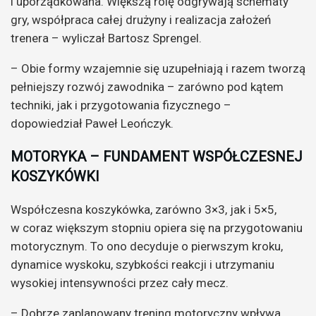
i uporządkowana. Większą rolę odgrywają schematy
gry, współpraca całej drużyny i realizacja założeń
trenera – wyliczał Bartosz Sprengel.
– Obie formy wzajemnie się uzupełniają i razem tworzą
pełniejszy rozwój zawodnika – zarówno pod kątem
techniki, jak i przygotowania fizycznego –
dopowiedział Paweł Leończyk.
MOTORYKA – FUNDAMENT WSPÓŁCZESNEJ
KOSZYKÓWKI
Współczesna koszykówka, zarówno 3×3, jak i 5×5,
w coraz większym stopniu opiera się na przygotowaniu
motorycznym. To ono decyduje o pierwszym kroku,
dynamice wyskoku, szybkości reakcji i utrzymaniu
wysokiej intensywności przez cały mecz.
– Dobrze zaplanowany trening motoryczny wpływa