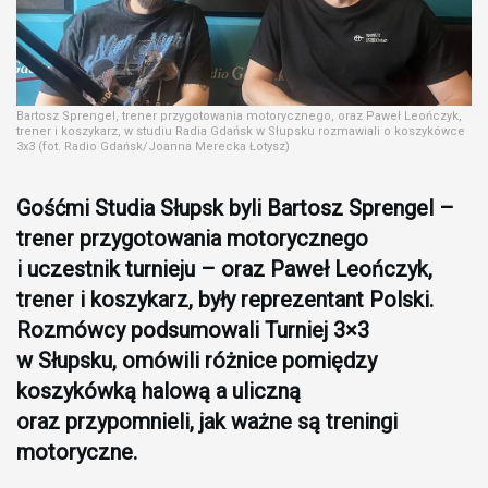
Bartosz Sprengel, trener przygotowania motorycznego, oraz Paweł Leończyk,
trener i koszykarz, w studiu Radia Gdańsk w Słupsku rozmawiali o koszykówce
3x3 (fot. Radio Gdańsk/Joanna Merecka Łotysz)
Gośćmi Studia Słupsk byli Bartosz Sprengel –
trener przygotowania motorycznego
i uczestnik turnieju – oraz Paweł Leończyk,
trener i koszykarz, były reprezentant Polski.
Rozmówcy podsumowali Turniej 3×3
w Słupsku, omówili różnice pomiędzy
koszykówką halową a uliczną
oraz przypomnieli, jak ważne są treningi
motoryczne.