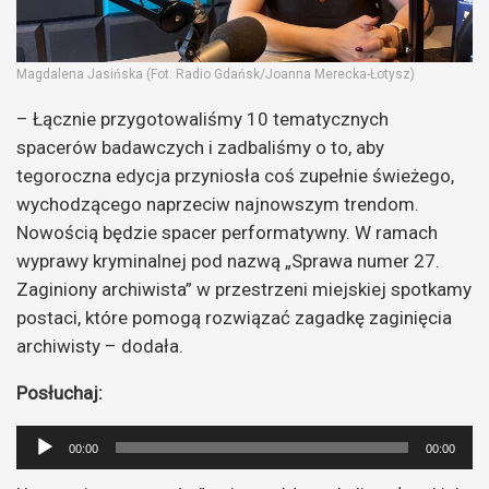
Magdalena Jasińska (Fot. Radio Gdańsk/Joanna Merecka-Łotysz)
– Łącznie przygotowaliśmy 10 tematycznych
spacerów badawczych i zadbaliśmy o to, aby
tegoroczna edycja przyniosła coś zupełnie świeżego,
wychodzącego naprzeciw najnowszym trendom.
Nowością będzie spacer performatywny. W ramach
wyprawy kryminalnej pod nazwą „Sprawa numer 27.
Zaginiony archiwista” w przestrzeni miejskiej spotkamy
postaci, które pomogą rozwiązać zagadkę zaginięcia
archiwisty – dodała.
Posłuchaj:
Odtwarzacz
00:00
00:00
plików