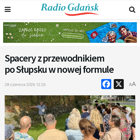
Spacery z przewodnikiem
po Słupsku w nowej formule
Faceb
X
A
28 czerwca 2026 12:26
A