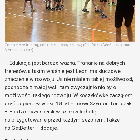
Camp łączy trening, edukację i dobrą zabawę (Fot. Radio Gdańsk/Joanna
Merecka-Łotysz)
– Edukacja jest bardzo ważna. Trafianie na dobrych
trenerów, a takim właśnie jest Leon, ma kluczowe
znaczenie w rozwoju. Ja nie miałem takiej możliwości,
pochodzę z małej wsi i tam zwyczajnie nie było
możliwości takiego rozwoju. W koszykówkę zacząłem
grać dopiero w wieku 18 lat – mówi Szymon Tomczak.
– Bardzo duży nacisk w tej chwili kładę
na przygotowanie przed każdym sezonem. Także
na GetBetter – dodaje.