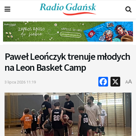
Paweł Leończyk trenuje młodych
na Leon Basket Camp
Faceb
X
A
3 lipca 2026 11:19
A