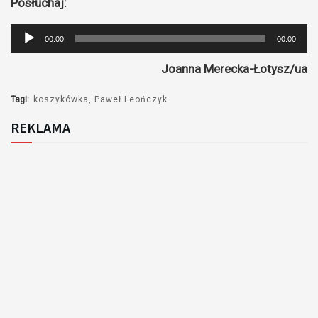
Posłuchaj:
Odtwarzacz
00:00
00:00
plików
Joanna Merecka-Łotysz/ua
dźwiękowych
Tagi:
koszykówka
Paweł Leończyk
REKLAMA