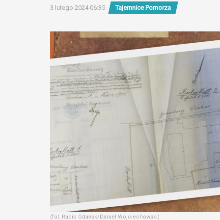
3 lutego 2024 06:35
Tajemnice Pomorza
(fot. Radio Gdańsk/Daniel Wojciechowski)