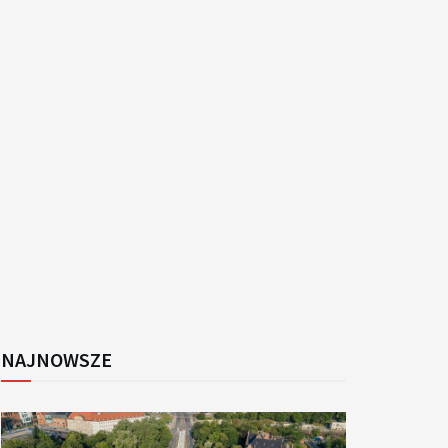
k
NAJNOWSZE