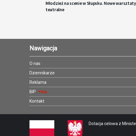
Młodzież na scenie w Słupsku. Nowe warsztaty
teatralne
Nawigacja
O nas
Dziennikarze
Reklama
BIP
Kontakt
Dotacja celowa z Minister