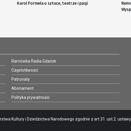
Karol Formela o sztuce, teatrze i pasji
Remo
Wysp
Ramówka Radia Gdańsk
Częstotliwości
Patronaty
Abonament
Polityka prywatności
stwa Kultury i Dziedzictwa Narodowego zgodnie z art.31. ust.2. ustawy o 