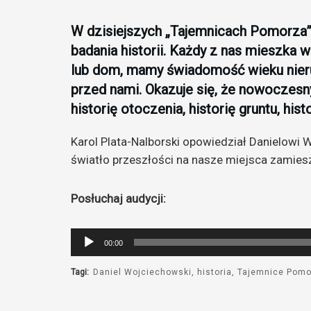
W dzisiejszych „Tajemnicach Pomorza
badania historii. Każdy z nas mieszka w 
lub dom, mamy świadomość wieku nieru
przed nami. Okazuje się, że nowoczes
historię otoczenia, historię gruntu, his
Karol Plata-Nalborski opowiedział Danielowi 
światło przeszłości na nasze miejsca zamies
Posłuchaj audycji:
Odtwarzacz
00:00
plików
dźwiękowych
Tagi:
Daniel Wojciechowski
historia
Tajemnice Pomo