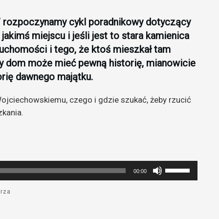
” rozpoczynamy cykl poradnikowy dotyczący
jakimś miejscu i jeśli jest to stara kamienica
chomości i tego, że ktoś mieszkał tam
ny dom może mieć pewną historię, mianowicie
torię dawnego majątku.
Wojciechowskiemu, czego i gdzie szukać, żeby rzucić
zkania.
Używaj
00:00
strzałek
do
rza
góry
oraz