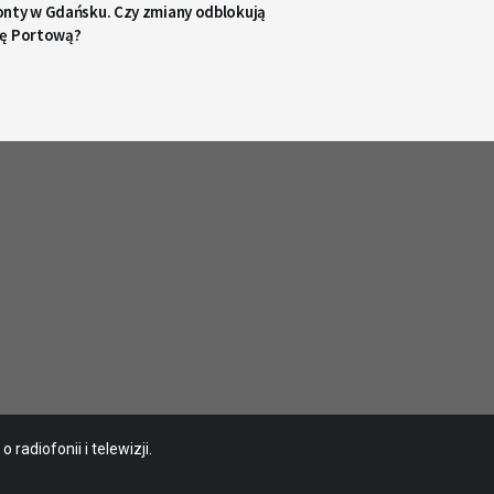
nty w Gdańsku. Czy zmiany odblokują
ę Portową?
radiofonii i telewizji.