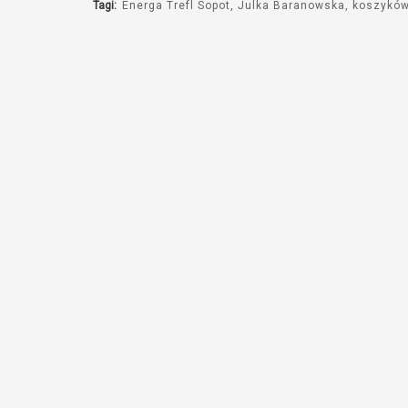
Tagi:
Energa Trefl Sopot
Julka Baranowska
koszykó