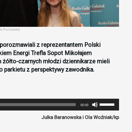
tr Puchalski)
 porozmawiali z reprezentantem Polski
iem Energi Trefla Sopot Mikołajem
żółto-czarnych młodzi dziennikarze mieli
o parkietu z perspektywy zawodnika.
Używaj
00:00
strzałek
Julka Baranowska i Ola Woźniak/kp
do
góry