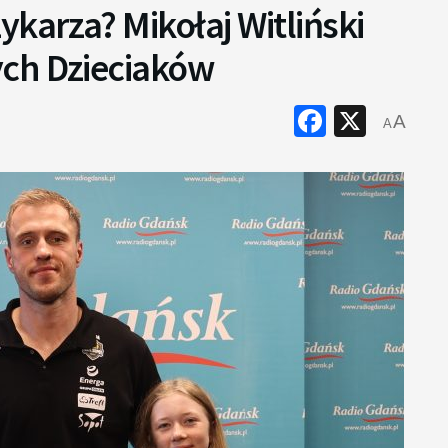
ykarza? Mikołaj Witliński
ch Dzieciaków
Faceboo
X
A
A