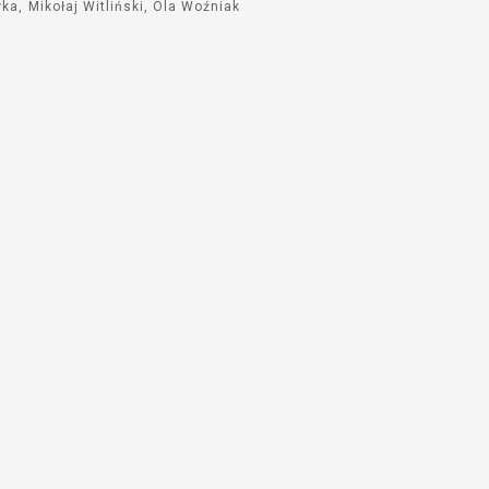
oraz
wka
Mikołaj Witliński
Ola Woźniak
do
dołu
aby
zwiększyć
lub
zmniejszyć
głośność.