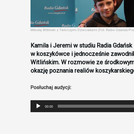
Mikołaj Witliński z Twórczymi Dzieciakami (Fot. Radio Gdańsk/Pio
Kamila i Jeremi w studiu Radia Gdańsk
w koszykówce i jednocześnie zawodnik
Witlińskim. W rozmowie ze środkowym 
okazję poznania realiów koszykarskieg
Posłuchaj audycji:
Odtwarzacz
00:00
plików
dźwiękowych