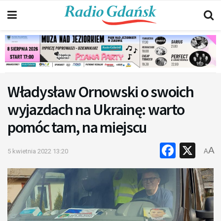
Władysław Ornowski o swoich
wyjazdach na Ukrainę: warto
pomóc tam, na miejscu
Faceb
X
A
5 kwietnia 2022 13:20
A