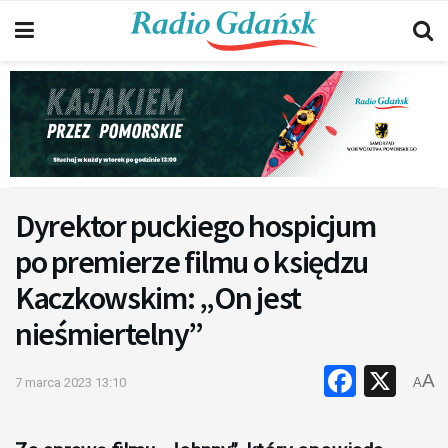
Dyrektor puckiego hospicjum
po premierze filmu o księdzu
Kaczkowskim: „On jest
nieśmiertelny”
Faceb
X
A
7 marca 2023 13:10
A