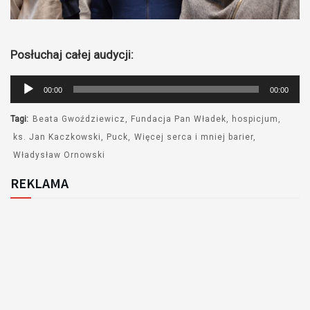
Posłuchaj całej audycji:
Odtwarzacz
00:00
00:00
plików
dźwiękowych
Tagi:
Beata Gwoździewicz
Fundacja Pan Władek
hospicjum
ks. Jan Kaczkowski
Puck
Więcej serca i mniej barier
Władysław Ornowski
REKLAMA