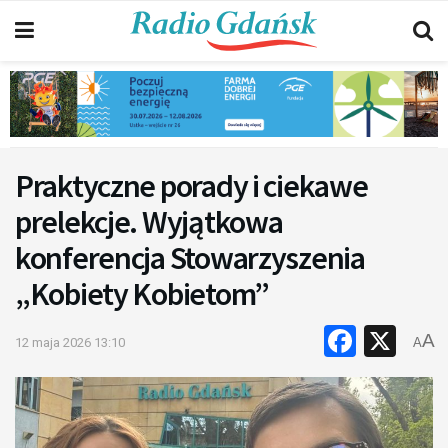
Praktyczne porady i ciekawe
prelekcje. Wyjątkowa
konferencja Stowarzyszenia
„Kobiety Kobietom”
Faceb
X
A
12 maja 2026 13:10
A