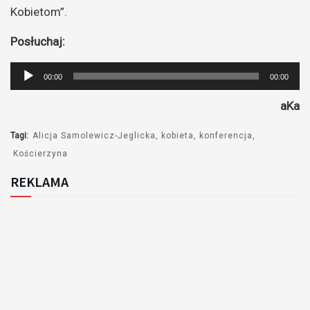
Kobietom”.
Posłuchaj:
Odtwarzacz
00:00
00:00
plików
aKa
dźwiękowych
Tagi:
Alicja Samolewicz-Jeglicka
kobieta
konferencja
Kościerzyna
REKLAMA