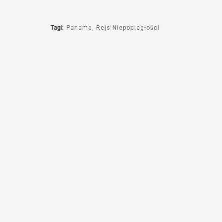
e
j
Tagi:
Panama
Rejs Niepodległości
u
c
z
e
l
n
i
.