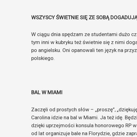
z
a
WSZYSCY ŚWIETNIE SIĘ ZE SOBĄ DOGADUJ
r
n
W ciągu dnia spędzam ze studentami dużo czas
o
tym inni w kubryku też świetnie się z nimi doga
w
po angielsku. Oni opanowali ten język na przy
s
polskiego.
k
i
p
r
BAL W MIAMI
o
r
Zaczęli od prostych słów – „proszę”, „dziękuj
e
Carolina idzie na bal w Miami. Ja też idę. Będ
k
dzięki uprzejmości konsula honorowego RP w M
t
od lat organizuje bale na Florydzie, gdzie zap
o