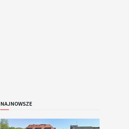
k
NAJNOWSZE