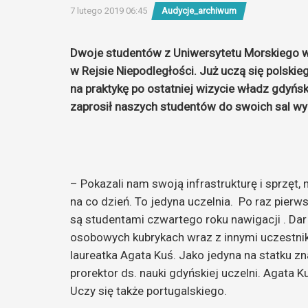
7 lutego 2019 06:45
Audycje_archiwum
Dwoje student
ó
w z Uniwersytetu Morskiego w
m
w Rejsie Niepodległości. Już uczą się polskiego
o
na praktykę po ostatniej wizycie władz gdyńs
r
zaprosił naszych student
ó
w do swoich sal w
s
k
a
I
r
– Pokazali nam swoją infrastrukturę i sprzęt, n
e
na co dzień. To jedyna uczelnia.
Po raz pierw
n
są studentami czwartego roku nawigacji . Dar
e
osobowych kubrykach wraz z innymi uczestnika
u
laureatka Agata Kuś. Jako jedyna na statku z
s
prorektor ds. nauki gdyńskiej uczelni. Agata 
z
Uczy się także portugalskiego.
C