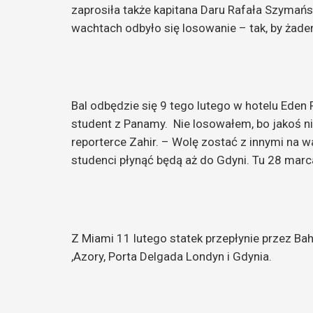
zaprosiła także kapitana Daru Rafała Szymań
r
wachtach odbyło się losowanie – tak, by żade
d
s
.
n
Bal odbędzie się 9 tego lutego w hotelu Eden 
a
student z Panamy.
Nie losowałem, bo jakoś n
u
reporterce Zahir. – Wolę zostać z innymi na
k
studenci płynąć będą aż do Gdyni. Tu 28 marc
i
g
d
y
Z Miami 11 lutego statek przepłynie przez Ba
ń
,Azory, Porta Delgada Londyn i Gdynia.
s
k
i