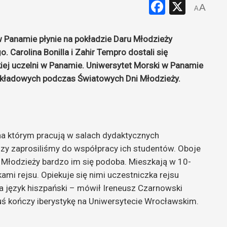
Faceboo
X
A
A
 Panamie płynie na pokładzie Daru Młodzieży
. Carolina Bonilla i Zahir Tempro dostali się
kiej uczelni w Panamie. Uniwersytet Morski w Panamie
ykładowych podczas Światowych Dni Młodzieży.
a kt
ó
rym pracują w salach dydaktycznych
szy zaprosiliśmy do wsp
ó
łpracy ich student
ó
w. Oboje
 Młodzieży bardzo im się podoba. Mieszkają w 10-
mi rejsu. Opiekuje się nimi uczestniczka rejsu
na język hiszpański – mówił Ireneusz Czarnowski
Kuś kończy iberystykę na Uniwersytecie Wrocławskim.