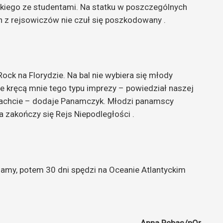
skiego ze studentami. Na statku w poszczeg
ó
lnych
n z rejsowicz
ó
w nie czuł się poszkodowany .
Rock na Florydzie. Na bal nie wybiera się młody
ie kręcą mnie tego typu imprezy – powiedział naszej
 wachcie – dodaje Panamczyk. Młodzi panamscy
a zakończy się Rejs Niepodległości .
hamy, potem 30 dni spędzi na Oceanie Atlantyckim