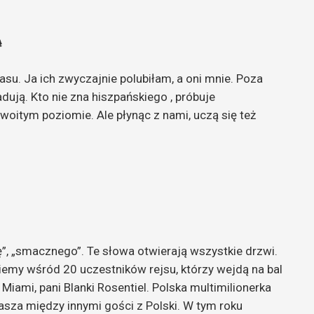
Ą
u. Ja ich zwyczajnie polubiłam, a oni mnie. Poza
dują. Kto nie zna hiszpańskiego , pr
ó
buje
zwoitym poziomie. Ale płynąc z nami, uczą się też
ę”, „smacznego”. Te słowa otwierają wszystkie drzwi.
ziemy wśr
ó
d 20 uczestnik
ó
w rejsu, kt
ó
rzy wejdą na bal
iami, pani Blanki Rosentiel. Polska multimilionerka
rasza między innymi gości z Polski. W tym roku