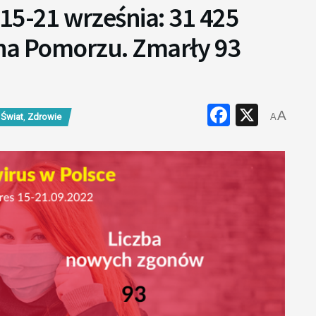
15-21 września: 31 425
 na Pomorzu. Zmarły 93
Faceboo
X
A
 Świat
,
Zdrowie
A