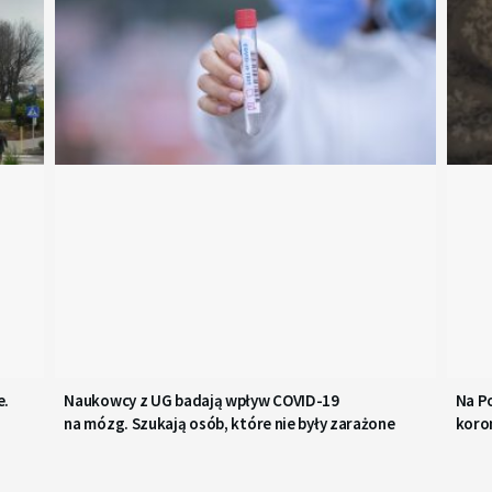
e.
Naukowcy z UG badają wpływ COVID-19
Na P
na mózg. Szukają osób, które nie były zarażone
koro
do n