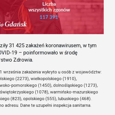
dziły 31 425 zakażeń koronawirusem, w tym
OVID-19 – poinformowało w środę
rstwo Zdrowia.
21 września zakażenia wykryto u osób z województw:
lskiego (2273), wielkopolskiego (1910),
awsko-pomorskiego (1450), dolnośląskiego (1273),
 świętokrzyskiego (1078), warmińsko-mazurskiego
ego (823), opolskiego (555), lubuskiego (468).
 adresu. Dane te uzupełni inspekcja sanitarna.