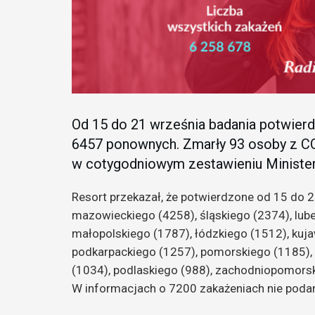
Od 15 do 21 września badania potwier
6457 ponownych. Zmarły 93 osoby z C
w cotygodniowym zestawieniu Ministe
Resort przekazał, że potwierdzone od 15 do 
mazowieckiego (4258), śląskiego (2374), lube
małopolskiego (1787), łódzkiego (1512), kuj
podkarpackiego (1257), pomorskiego (1185),
(1034), podlaskiego (988), zachodniopomorski
W informacjach o 7200 zakażeniach nie podano