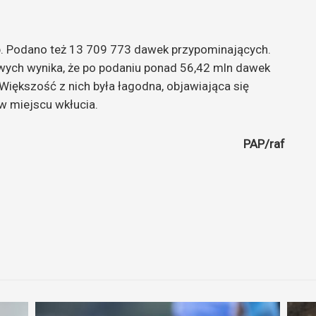
b. Podano też 13 709 773 dawek przypominających.
ych wynika, że po podaniu ponad 56,42 mln dawek
ększość z nich była łagodna, objawiająca się
w miejscu wkłucia.
PAP/raf