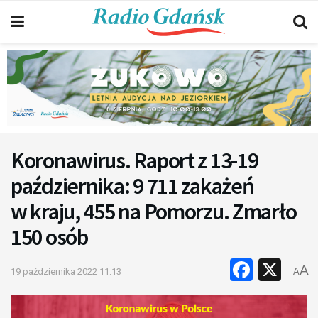
Koronawirus. Raport z 13-19
października: 9 711 zakażeń
w kraju, 455 na Pomorzu. Zmarło
150 osób
Faceb
X
A
19 października 2022 11:13
A