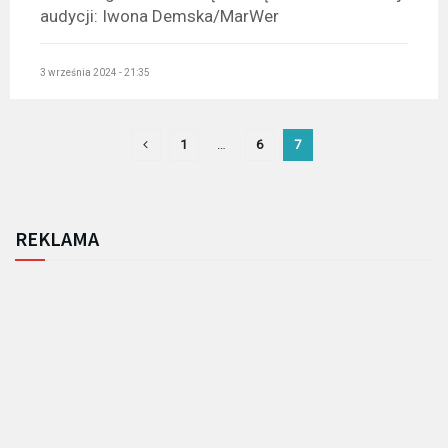
audycji: Iwona Demska/MarWer
3 września 2024 - 21:35
1
…
6
7
REKLAMA