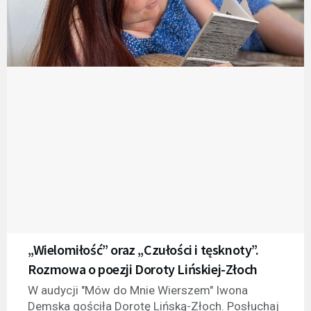
„Wielomiłość” oraz „Czułości i tęsknoty”.
Rozmowa o poezji Doroty Lińskiej-Złoch
W audycji "Mów do Mnie Wierszem" Iwona
Demska gościła Dorotę Lińską-Złoch. Posłuchaj