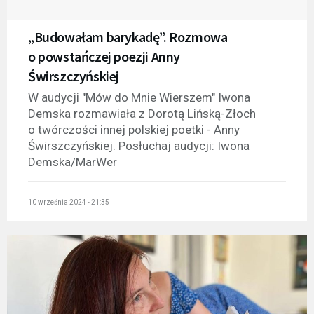
„Budowałam barykadę”. Rozmowa
o powstańczej poezji Anny
Świrszczyńskiej
W audycji "Mów do Mnie Wierszem" Iwona
Demska rozmawiała z Dorotą Lińską-Złoch
o twórczości innej polskiej poetki - Anny
Świrszczyńskiej. Posłuchaj audycji: Iwona
Demska/MarWer
10 września 2024 - 21:35