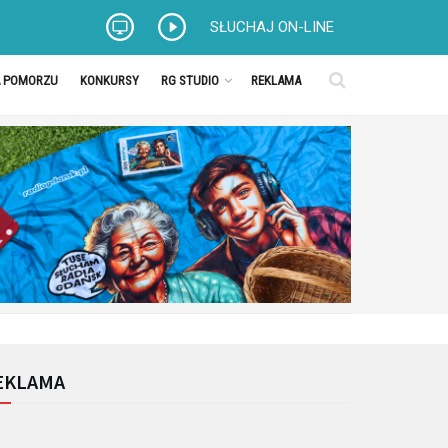
SŁUCHAJ ON-LINE
A POMORZU
KONKURSY
RG STUDIO
REKLAMA
EKLAMA