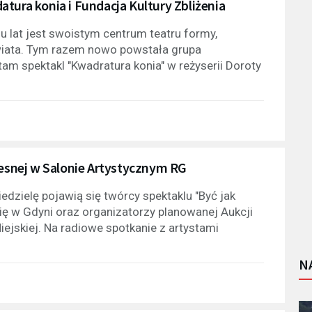
tura konia i Fundacja Kultury Zbliżenia
u lat jest swoistym centrum teatru formy,
świata. Tym razem nowo powstała grupa
m spektakl "Kwadratura konia" w reżyserii Doroty
zesnej w Salonie Artystycznym RG
dzielę pojawią się twórcy spektaklu "Być jak
się w Gdyni oraz organizatorzy planowanej Aukcji
iejskiej. Na radiowe spotkanie z artystami
N