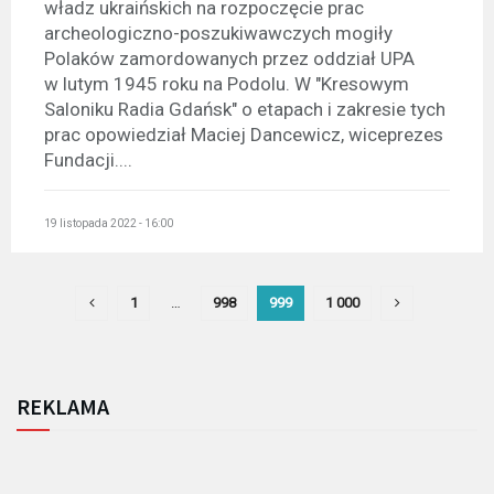
władz ukraińskich na rozpoczęcie prac
archeologiczno-poszukiwawczych mogiły
Polaków zamordowanych przez oddział UPA
w lutym 1945 roku na Podolu. W "Kresowym
Saloniku Radia Gdańsk" o etapach i zakresie tych
prac opowiedział Maciej Dancewicz, wiceprezes
Fundacji....
19 listopada 2022 - 16:00
1
…
998
999
1 000
REKLAMA