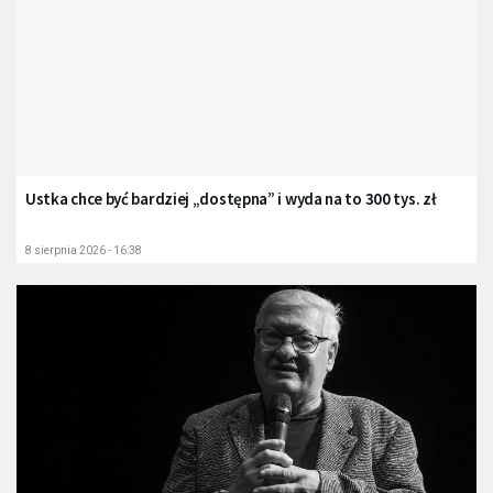
Ustka chce być bardziej „dostępna” i wyda na to 300 tys. zł
8 sierpnia 2026 - 16:38