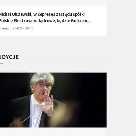
Michał Olszewski, wiceprezes zarządu spółki
Polskie Elektrownie Jądrowe, będzie Gościem
Radia Gdańsk
 sierpnia 2026 - 20:10
UDYCJE