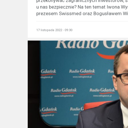
przekonywać zagranicznych inwestorów, s
u nas bezpiecznie? Na ten temat Iwona 
prezesem Swissmed oraz Bogusławem Wie
17 listopada 2022 - 09:30