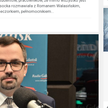
tudentów, pracowników, że mimo wszystko jest
Wysocka rozmawiała z Romanem Walasińskim,
czorkiem, pełnomocnikiem...