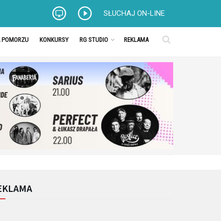
SŁUCHAJ ON-LINE
A POMORZU
KONKURSY
RG STUDIO
REKLAMA
EKLAMA