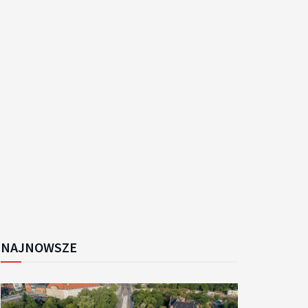
k
NAJNOWSZE