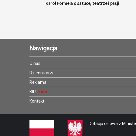
Karol Formela o sztuce, teatrze i pasji
Nawigacja
O nas
Dziennikarze
Reklama
BIP
Kontakt
Dotacja celowa z Minister