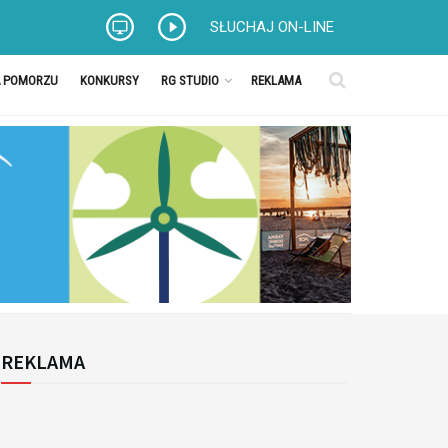
SŁUCHAJ ON-LINE
A POMORZU
KONKURSY
RG STUDIO
REKLAMA
REKLAMA