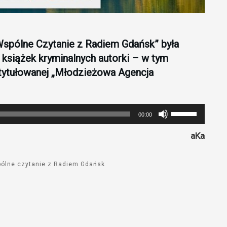
Wspólne Czytanie z Radiem Gdańsk” była
książek kryminalnych autorki – w tym
 zatytułowanej „Młodzieżowa Agencja
Używaj
00:00
strzałek
aKa
do
góry
oraz
ólne czytanie z Radiem Gdańsk
do
dołu
aby
zwiększyć