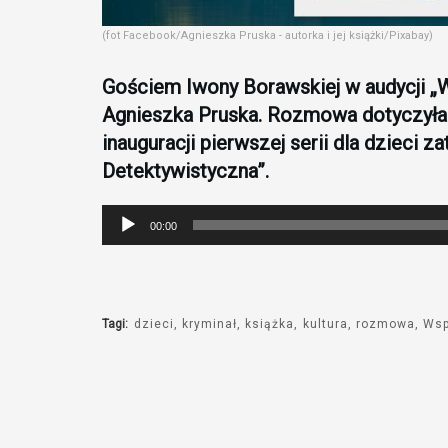
(fot Facebook/Agnieszka Pruska - autorka i jej książki/Pixabay)
Gościem Iwony Borawskiej w audycji „
Agnieszka Pruska. Rozmowa dotyczyła 
inauguracji pierwszej serii dla dzieci
Detektywistyczna”.
Odtwarzacz
00:00
plików
dźwiękowych
Tagi:
dzieci
kryminał
książka
kultura
rozmowa
Wsp