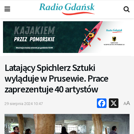
Latający Spichlerz Sztuki
wyląduje w Prusewie. Prace
zaprezentuje 40 artystów
Faceb
X
A
29 sierpnia 2024 10:47
A