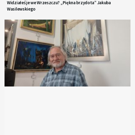
Widziałeś je we Wrzeszczu? „Piękna brzydota” Jakuba
Wasilewskiego