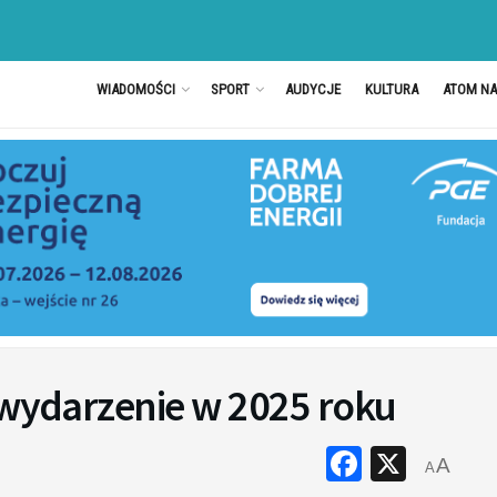
WIADOMOŚCI
SPORT
AUDYCJE
KULTURA
ATOM N
 wydarzenie w 2025 roku
Faceboo
X
A
A