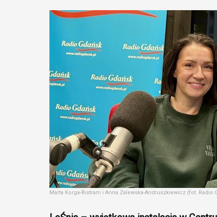
Marta Korga-Bistram i Anna Zalewska-Andruszkiewicz (fot. Radio