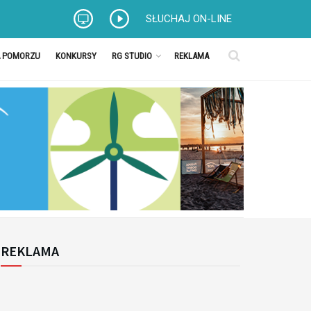
SŁUCHAJ ON-LINE
A POMORZU
KONKURSY
RG STUDIO
REKLAMA
REKLAMA
k