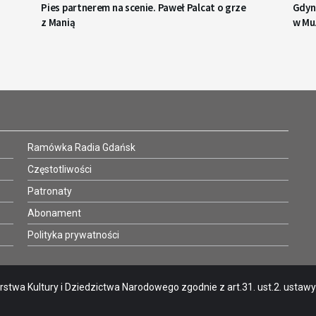
Pies partnerem na scenie. Paweł Palcat o grze
Gdyn
z Manią
w Mu
Ramówka Radia Gdańsk
Częstotliwości
Patronaty
Abonament
Polityka prywatności
stwa Kultury i Dziedzictwa Narodowego zgodnie z art.31. ust.2. ustawy o 