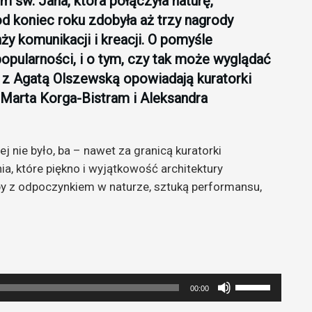
m św. Jana, która połączyła naturę,
d koniec roku zdobyła aż trzy nagrody
y komunikacji i kreacji. O pomyśle
popularności, i o tym, czy tak może wyglądać
 z Agatą Olszewską opowiadają kuratorki
Marta Korga-Bistram i Aleksandra
j nie było, ba – nawet za granicą kuratorki
ia, które piękno i wyjątkowość architektury
y z odpoczynkiem w naturze, sztuką performansu,
Używaj
00:00
strzałek