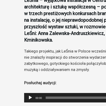
LeŚnia – wyjątkowa instalacja w Centru
architekturę i sztukę współczesną – po
w trzech prestiżowych konkursach branż
na instalację, o jej nieprawdopodobnej 
przyszłość wystaw sztuki, w rozmowie
LeŚni: Anna Zalewska-Andruszkiewicz, 
Kminikowska.
Takiego projektu, jak LeŚnia w Polsce wcześnie
nie znalazły inspiracji do stworzenia wydarzen
zabytkowego, gotyckiego kościoła połączyłob
muzyką i oddziaływaniem na zmysły.
Posłuchaj audycji:
Odtwarzacz
00:00
plików