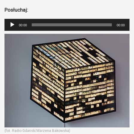
Posłuchaj:
Odtwarzacz
00:00
00:00
plików
dźwiękowych
(fot. Radio Gdańsk/Marzena Bakowska)