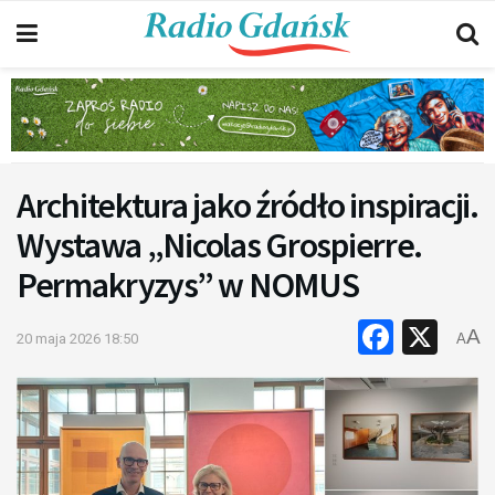
Architektura jako źródło inspiracji.
Wystawa „Nicolas Grospierre.
Permakryzys” w NOMUS
Faceb
X
A
20 maja 2026 18:50
A