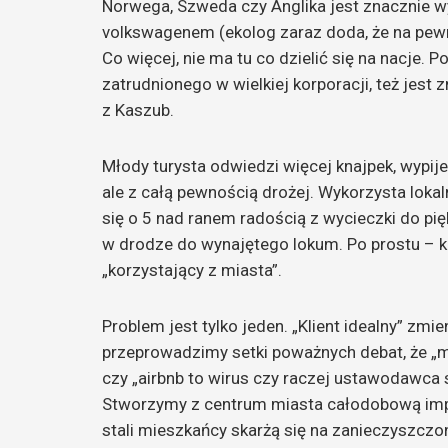
Norwega, Szweda czy Anglika jest znacznie w
volkswagenem (ekolog zaraz doda, że na pewno 
Co więcej, nie ma tu co dzielić się na nacje.
zatrudnionego w wielkiej korporacji, też jest 
z Kaszub.
Młody turysta odwiedzi więcej knajpek, wypije 
ale z całą pewnością drożej. Wykorzysta lokaln
się o 5 nad ranem radością z wycieczki do p
w drodze do wynajętego lokum. Po prostu – k
„korzystający z miasta”.
Problem jest tylko jeden. „Klient idealny” zmi
przeprowadzimy setki poważnych debat, że „m
czy „airbnb to wirus czy raczej ustawodawca
Stworzymy z centrum miasta całodobową impre
stali mieszkańcy skarżą się na zanieczyszczo