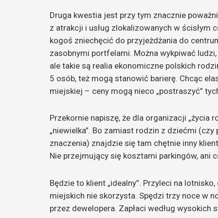
Druga kwestia jest przy tym znacznie poważni
z atrakcji i usług zlokalizowanych w ścisłym
kogoś zniechęcić do przyjeżdżania do centrum
zasobnymi portfelami. Można wykpiwać ludzi,
ale takie są realia ekonomiczne polskich rodzi
5 osób, też mogą stanowić barierę. Chcąc ela
miejskiej – ceny mogą nieco „postraszyć” ty
Przekornie napiszę, że dla organizacji „życi
„niewielka”. Bo zamiast rodzin z dziećmi (czy
znaczenia) znajdzie się tam chętnie inny klien
Nie przejmujący się kosztami parkingów, ani c
Będzie to klient „idealny”. Przyleci na lotnisk
miejskich nie skorzysta. Spędzi trzy noce 
przez dewelopera. Zapłaci według wysokich s