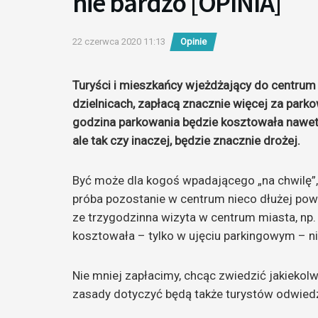
nie bardzo [OPINIA]
22 czerwca 2020 11:13
Opinie
Turyści i mieszkańcy wjeżdżający do centrum 
dzielnicach, zapłacą znacznie więcej za park
godzina parkowania będzie kosztowała nawet 
ale tak czy inaczej, będzie znacznie drożej.
Być może dla kogoś wpadającego „na chwilę”, 
próba pozostanie w centrum nieco dłużej pow
ze trzygodzinna wizyta w centrum miasta, np
kosztowała – tylko w ujęciu parkingowym – nie
Nie mniej zapłacimy, chcąc zwiedzić jakiekol
zasady dotyczyć będą także turystów odwied