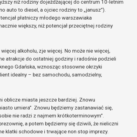
yższy niż rodziny dojeżdżającej do centrum 10-letnim
auto to diesel, a ojciec rodziny to „janusz”).
 Potencjał płatniczy młodego warszawiaka
znacznie większy, niż potencjał przeciętnej rodziny
więcej alkoholu, zje więcej. No może nie więcej,
e atrakcje do ostatniej godziny i radośnie podzieli
ięknego Gdańska, wznosząc stosowne okrzyki
lient idealny – bez samochodu, samodzielny,
eni oblicze miasta jeszcze bardziej. Znowu
iasto umiera”. Znowu będziemy zastanawiać się,
 sobie nie radzi z najmem krótkoterminowym”.
zownię, a potem będziemy się dziwili, że nieliczni
ne klatki schodowe i trwające non stop imprezy.