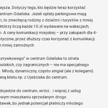
ejsza. Dotyczy tego, kto będzie teraz korzystać
 centrum Gdańska. Jeżeli opłaty parkingowe mają
, to zniechęcą rodziny z dziećmi i turystów z mniej
 którzy liczą każde 10 zł wydawane na wakacjach,
n. A ceny komunikacji miejskiej – przy zakupach dla 4-
stycznie, przez dłuższy czas korzystać z komunikacji
ch mniej zamożnych.
a rozrywkowego” w centrum Gdańska to strata
 polskich, czy zagranicznych – nie ma specjalnego
t. Młody, dynamiczny, często singiel (ale z kolegami).
eną biletu np. z Ujeściska do centrum.
o, dojedzie do centrum, wróci… i więcej z usług
w nowym mieszkaniu sprzedanym drogo
tawek, bo jednak potencjał płatniczy młodego