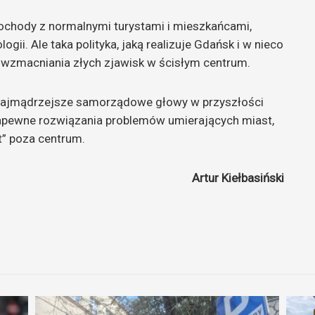
ochody z normalnymi turystami i mieszkańcami,
ii. Ale taka polityka, jaką realizuje Gdańsk i w nieco
o wzmacniania złych zjawisk w ścisłym centrum.
ą najmądrzejsze samorządowe głowy w przyszłości
zapewne rozwiązania problemów umierających miast,
t” poza centrum.
Artur Kiełbasiński