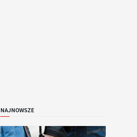
k
NAJNOWSZE