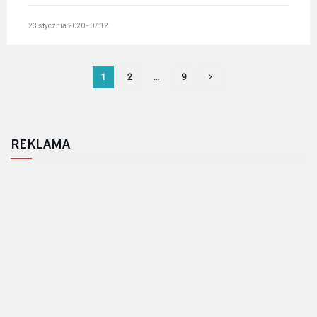
23 stycznia 2020 - 07:12
1
2
…
9
REKLAMA