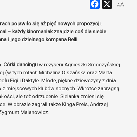
Faceboo
X
A
A
rach pojawiło się aż pięć nowych propozycji.
cal – każdy kinomaniak znajdzie coś dla siebie.
na i jego dzielnego kompana Belli.
a.
Córki dancingu
w reżyserii Agnieszki Smoczyńskiej
ej (w tych rolach Michalina Olszańska oraz Marta
ołu Figi i Daktyle. Młode, piękne dziewczyny z dnia
ego z miejscowych klubów nocnych. Wkrótce zapragną
łości, ale też odrzucenie. Sielanka zmieni się
ce. W obrazie zagrali także Kinga Preis, Andrzej
i Zygmunt Malanowicz.