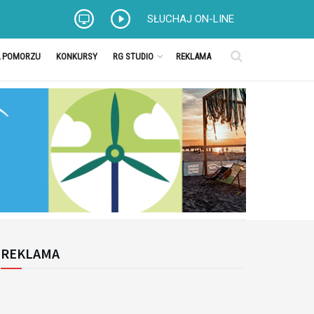
SŁUCHAJ ON-LINE
A POMORZU
KONKURSY
RG STUDIO
REKLAMA
REKLAMA