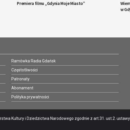
Premiera filmu „Gdynia Moje Miasto”
Wiemy
w Gd
Ramówka Radia Gdańsk
Częstotliwości
Patronaty
Abonament
Polityka prywatności
stwa Kultury i Dziedzictwa Narodowego zgodnie z art.31. ust.2. ustawy o 