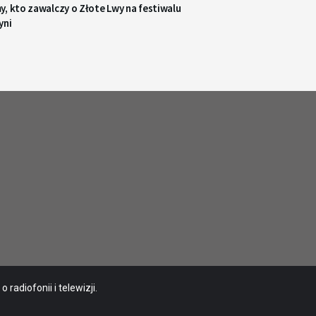
, kto zawalczy o Złote Lwy na festiwalu
yni
radiofonii i telewizji.