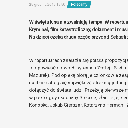
25 grudnia 2015 15:50
Polecamy
W święta kina nie zwalniają tempa. W repertua
Kryminał, film katastroficzny, dokument i musi
Na dzieci czeka druga część przygód Sebastia
W repertuarach znalazła się polska propozycj
to opowieść o dwóch syrenach Złotej i Srebrn
Mazurek). Pod opiekę biorą je członkowie zesp
na dzień stają się największą atrakcją jedn
dołączyć do świata ludzi. Przeżyją pierwsze mi
w piekło, gdy ukochany Srebrnej złamie jej ser
Konopka, Jakub Gierszał, Katarzyna Herman 