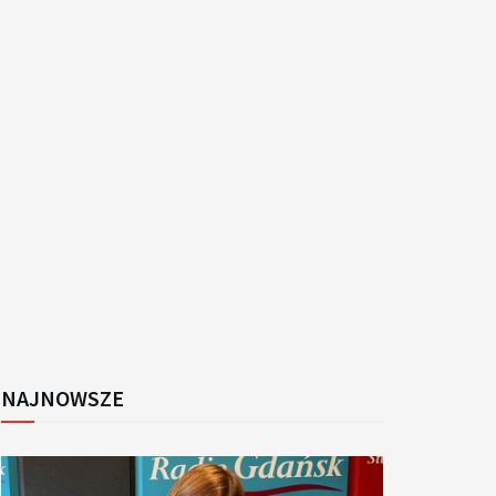
k
NAJNOWSZE