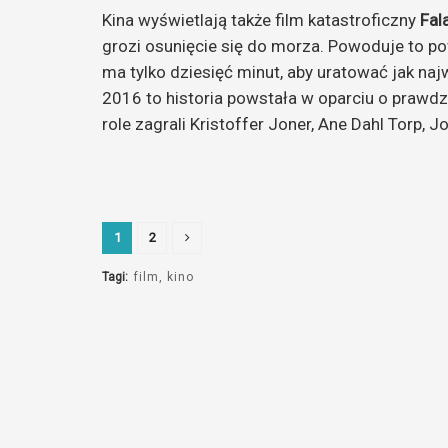
Kina wyświetlają także film katastroficzny
Fal
grozi osunięcie się do morza. Powoduje to p
ma tylko dziesięć minut, aby uratować jak na
2016 to historia powstała w oparciu o prawd
role zagrali Kristoffer Joner, Ane Dahl Torp, 
1
2
Tagi:
film
kino