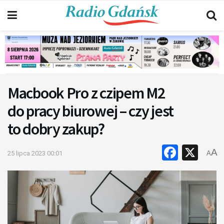
Macbook Pro z czipem M2
do pracy biurowej – czy jest
to dobry zakup?
Faceb
X
A
25 lipca 2023 00:01
A