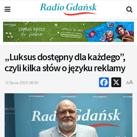
„Luksus dostępny dla każdego”,
czyli kilka słów o języku reklamy
Faceb
X
A
12 lipca 2025 08:30
A