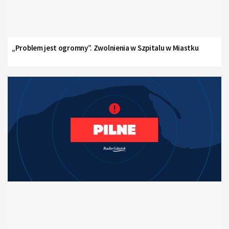
„Problem jest ogromny”. Zwolnienia w Szpitalu w Miastku