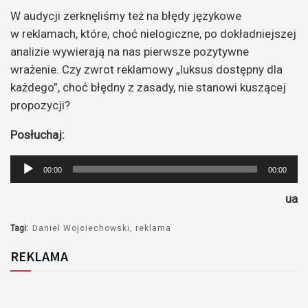
W audycji zerknęliśmy też na błędy językowe
w reklamach, które, choć nielogiczne, po dokładniejszej
analizie wywierają na nas pierwsze pozytywne
wrażenie. Czy zwrot reklamowy „luksus dostępny dla
każdego”, choć błędny z zasady, nie stanowi kuszącej
propozycji?
Posłuchaj:
Odtwarzacz
00:00
00:00
plików
ua
dźwiękowych
Tagi:
Daniel Wojciechowski
reklama
REKLAMA