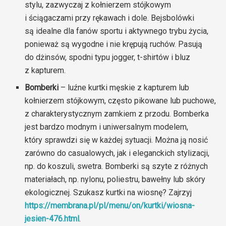
stylu, zazwyczaj z kołnierzem stójkowym
i ściągaczami przy rękawach i dole. Bejsbolówki
są idealne dla fanów sportu i aktywnego trybu życia,
ponieważ są wygodne i nie krępują ruchów. Pasują
do dżinsów, spodni typu jogger, t-shirtów i bluz
z kapturem.
Bomberki
– luźne kurtki męskie z kapturem lub
kołnierzem stójkowym, często pikowane lub puchowe,
z charakterystycznym zamkiem z przodu. Bomberka
jest bardzo modnym i uniwersalnym modelem,
który sprawdzi się w każdej sytuacji. Można ją nosić
zarówno do casualowych, jak i eleganckich stylizacji,
np. do koszuli, swetra. Bomberki są szyte z różnych
materiałach, np. nylonu, poliestru, bawełny lub skóry
ekologicznej. Szukasz kurtki na wiosnę? Zajrzyj
https://membrana.pl/pl/menu/on/kurtki/wiosna-
jesien-476.html
.