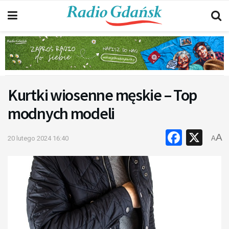
Kurtki wiosenne męskie – Top
modnych modeli
Faceb
X
A
20 lutego 2024 16:40
A