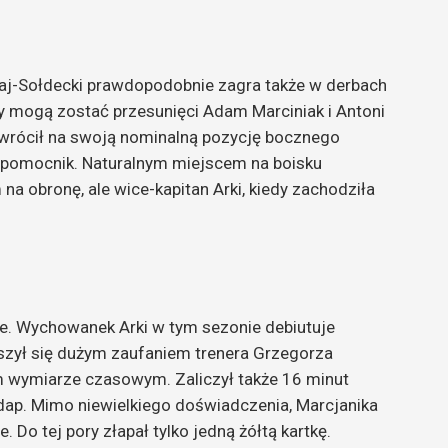
raj-Sołdecki prawdopodobnie zagra także w derbach
y mogą zostać przesunięci Adam Marciniak i Antoni
o wrócił na swoją nominalną pozycję bocznego
y pomocnik. Naturalnym miejscem na boisku
a obronę, ale wice-kapitan Arki, kiedy zachodziła
ie. Wychowanek Arki w tym sezonie debiutuje
eszył się dużym zaufaniem trenera Grzegorza
m wymiarze czasowym. Zaliczył także 16 minut
dap. Mimo niewielkiego doświadczenia, Marcjanika
 Do tej pory złapał tylko jedną żółtą kartkę.