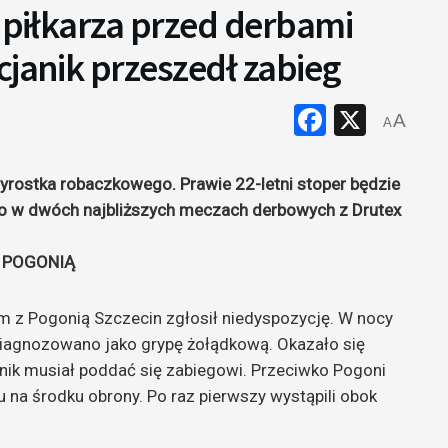
o piłkarza przed derbami
cjanik przeszedł zabieg
Faceboo
X
A
A
yrostka robaczkowego. Prawie 22-letni stoper będzie
go w dwóch najbliższych meczach derbowych z Drutex
 POGONIĄ
 z Pogonią Szczecin zgłosił niedyspozycję. W nocy
diagnozowano jako grypę żołądkową. Okazało się
dnik musiał poddać się zabiegowi. Przeciwko Pogoni
na środku obrony. Po raz pierwszy wystąpili obok