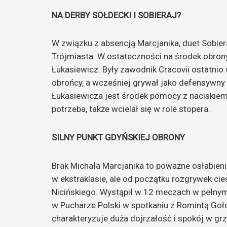
NA DERBY SOŁDECKI I SOBIERAJ?
W związku z absencją Marcjanika, duet Sobie
Trójmiasta. W ostateczności na środek obron
Łukasiewicz. Były zawodnik Cracovii ostatni
obrońcy, a wcześniej grywał jako defensywn
Łukasiewicza jest środek pomocy z naciskiem n
potrzeba, także wcielał się w role stopera.
SILNY PUNKT GDYŃSKIEJ OBRONY
Brak Michała Marcjanika to poważne osłabien
w ekstraklasie, ale od początku rozgrywek ci
Nicińskiego. Wystąpił w 12 meczach w pełny
w Pucharze Polski w spotkaniu z Romintą Goł
charakteryzuje duża dojrzałość i spokój w grze.