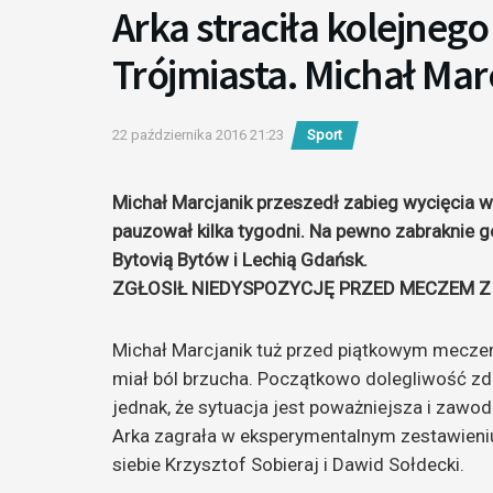
Arka straciła kolejneg
Trójmiasta. Michał Mar
22 października 2016 21:23
Sport
Michał Marcjanik przeszedł zabieg wycięcia w
pauzował kilka tygodni. Na pewno zabraknie 
Bytovią Bytów i Lechią Gdańsk.
ZGŁOSIŁ NIEDYSPOZYCJĘ PRZED MECZEM Z
Michał Marcjanik tuż przed piątkowym meczem
miał ból brzucha. Początkowo dolegliwość z
jednak, że sytuacja jest poważniejsza i zawo
Arka zagrała w eksperymentalnym zestawieniu 
siebie Krzysztof Sobieraj i Dawid Sołdecki.