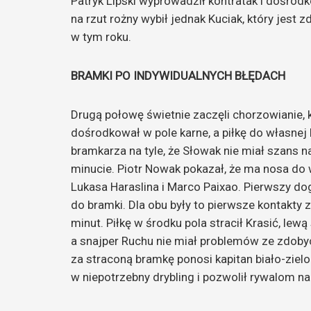
Patryk Lipski wyprowadził kontratak i dośrodk
na rzut rożny wybił jednak Kuciak, który je
w tym roku.
BRAMKI PO INDYWIDUALNYCH BŁĘDACH
Drugą połowę świetnie zaczęli chorzowianie, k
dośrodkował w pole karne, a piłkę do własnej 
bramkarza na tyle, że Słowak nie miał szans 
minucie. Piotr Nowak pokazał, że ma nosa do
Lukasa Haraslina i Marco Paixao. Pierwszy do
do bramki. Dla obu były to pierwsze kontakty z
minut. Piłkę w środku pola stracił Krasić, lew
a snajper Ruchu nie miał problemów ze zdoby
za straconą bramkę ponosi kapitan biało-zielo
w niepotrzebny drybling i pozwolił rywalom na