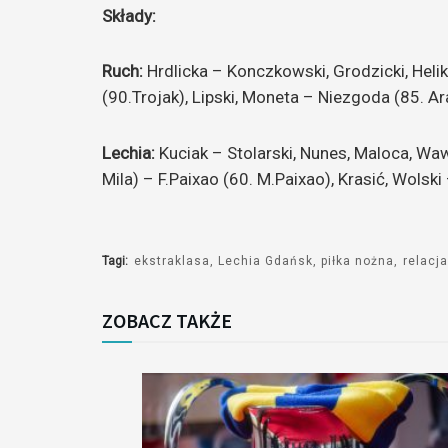
Składy:
Ruch:
Hrdlicka – Konczkowski, Grodzicki, Helik
(90.Trojak), Lipski, Moneta – Niezgoda (85. Ar
Lechia:
Kuciak – Stolarski, Nunes, Maloca, Waw
Mila) – F.Paixao (60. M.Paixao), Krasić, Wolsk
Tagi:
ekstraklasa
Lechia Gdańsk
piłka nożna
relacja
ZOBACZ TAKŻE