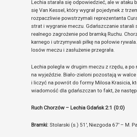
Lechia starała się odpowiedzieć, ale w ataku 
się Van Kessel, który wygrał pojedynek z trzem
rozpaczliwie powstrzymali reprezentanta Cur
strat i wygranie meczu. Gdańszczanie starali s
realnego zagrożenie pod bramką Ruchu. Chorz
karnego i utrzymywali piłkę na połowie rywala
losów meczu i zasłużenie przegrała.
Lechia poległa w drugim meczu z rzędu, a po 
na wyjeździe. Biało-zieloni pozostają w walc
i liczyć na powrót do formy Milosa Krasicia, k
wiadomość dla gdańszczan to fakt, że następ
Ruch Chorzów – Lechia Gdańsk 2:1 (0:0)
Bramki:
Stolarski (s.) 51′, Niezgoda 67′ – M. P