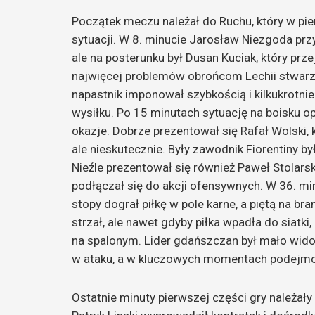
Początek meczu należał do Ruchu, który w pie
sytuacji. W 8. minucie Jarosław Niezgoda przy
ale na posterunku był Dusan Kuciak, który pr
najwięcej problemów obrońcom Lechii stwarz
napastnik imponował szybkością i kilkukrotn
wysiłku. Po 15 minutach sytuację na boisku o
okazje. Dobrze prezentował się Rafał Wolski,
ale nieskutecznie. Były zawodnik Fiorentiny b
Nieźle prezentował się również Paweł Stolarski
podłączał się do akcji ofensywnych. W 36. mi
stopy dograł piłkę w pole karne, a piętą na bra
strzał, ale nawet gdyby piłka wpadła do siatki
na spalonym. Lider gdańszczan był mało wido
w ataku, a w kluczowych momentach podejmow
Ostatnie minuty pierwszej części gry należały 