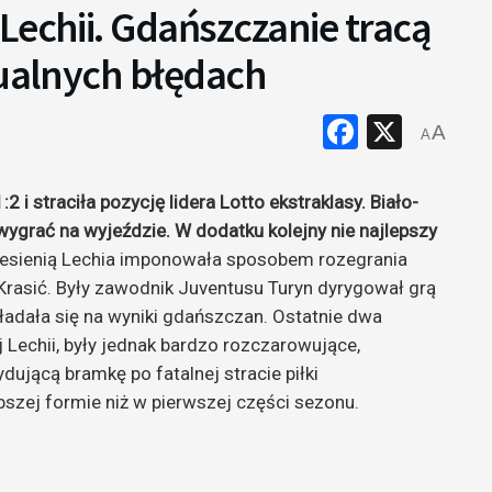
Lechii. Gdańszczanie tracą
dualnych błędach
Faceboo
X
A
A
i straciła pozycję lidera Lotto ekstraklasy. Biało-
e wygrać na wyjeździe. W dodatku kolejny nie najlepszy
esienią Lechia imponowała sposobem rozegrania
 Krasić. Były zawodnik Juventusu Turyn dyrygował grą
ładała się na wyniki gdańszczan. Ostatnie dwa
 Lechii, były jednak bardzo rozczarowujące,
dującą bramkę po fatalnej stracie piłki
bszej formie niż w pierwszej części sezonu.