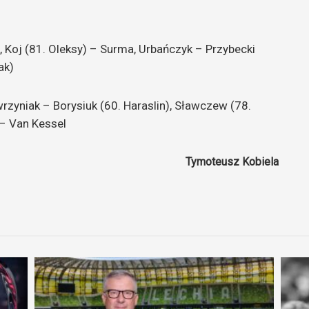
, Koj (81. Oleksy) – Surma, Urbańczyk – Przybecki
ak)
rzyniak – Borysiuk (60. Haraslin), Sławczew (78.
i – Van Kessel
Tymoteusz Kobiela