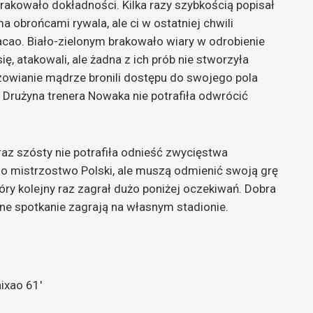
brakowało dokładności. Kilka razy szybkością popisał
a obrońcami rywala, ale ci w ostatniej chwili
acao. Biało-zielonym brakowało wiary w odrobienie
ię, atakowali, ale żadna z ich prób nie stworzyła
owianie mądrze bronili dostępu do swojego pola
. Drużyna trenera Nowaka nie potrafiła odwrócić
raz szósty nie potrafiła odnieść zwycięstwa
e o mistrzostwo Polski, ale muszą odmienić swoją grę
tóry kolejny raz zagrał dużo poniżej oczekiwań. Dobra
ne spotkanie zagrają na własnym stadionie.
aixao 61′