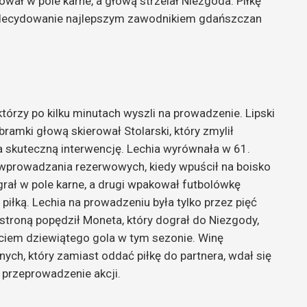
ował w pole karne, a głową strzelał Niezgoda. Piłkę
st zdecydowanie najlepszym zawodnikiem gdańszczan
tórzy po kilku minutach wyszli na prowadzenie. Lipski
bramki głową skierował Stolarski, który zmylił
na skuteczną interwencję. Lechia wyrównała w 61.
 wprowadzania rezerwowych, kiedy wpuścił na boisko
grał w pole karne, a drugi wpakował futbolówkę
 piłką. Lechia na prowadzeniu była tylko przez pięć
ą stroną popędził Moneta, który dograł do Niezgody,
ciem dziewiątego gola w tym sezonie. Winę
nych, który zamiast oddać piłkę do partnera, wdał się
 przeprowadzenie akcji.