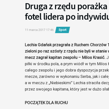
Druga z rzędu porażka 
fotel lidera po indywi
11 marca 2017 17:46
Sport
Lechia Gdańsk przegrała z Ruchem Chorzów 1:2 
zieloni po raz szósty z rzędu nie byli w stani
mecz zagrał kapitan zespołu – Milos Krasić.
J
piłki w środku pola, a prym wiódł w tym Milos
całego zespołu i jego dobra dyspozycja przek
mecze, zarówno w wykonaniu Serba, jak i całej
a w meczu z „Niebieskimi” Lechia straciła decy
przez swojego kapitana, który jest w dużo sła
POCZĄTEK DLA RUCHU