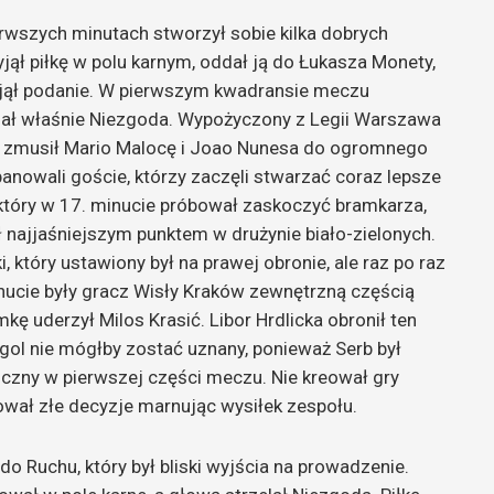
rwszych minutach stworzył sobie kilka dobrych
jął piłkę w polu karnym, oddał ją do Łukasza Monety,
zejął podanie. W pierwszym kwadransie meczu
ał właśnie Niezgoda. Wypożyczony z Legii Warszawa
ie zmusił Mario Malocę i Joao Nunesa do ogromnego
panowali goście, którzy zaczęli stwarzać coraz lepsze
 który w 17. minucie próbował zaskoczyć bramkarza,
ył najjaśniejszym punktem w drużynie biało-zielonych.
, który ustawiony był na prawej obronie, ale raz po raz
nucie były gracz Wisły Kraków zewnętrzną częścią
mkę uderzył Milos Krasić. Libor Hrdlicka obronił ten
, gol nie mógłby zostać uznany, ponieważ Serb był
czny w pierwszej części meczu. Nie kreował gry
ał złe decyzje marnując wysiłek zespołu.
do Ruchu, który był bliski wyjścia na prowadzenie.