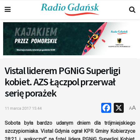
Vistal liderem PGNiG Superligi
kobiet. AZS Łączpol przerwał
serię porażek
Faceb
X
A
11 marca 2017 15:44
A
Sobota była bardzo udanym dniem dla trójmiejskiego
szczypiorniaka. Vistal Gdynia ograł KPR Gminy Kobierzyce
28:21 i „wskoczył” na fotel lidera PGNiG Superligi Kobiet,