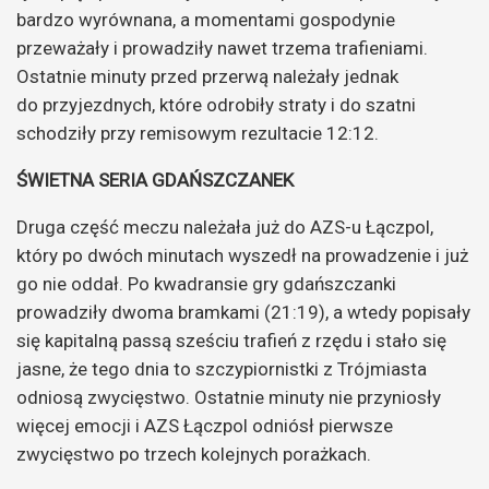
bardzo wyrównana, a momentami gospodynie
przeważały i prowadziły nawet trzema trafieniami.
Ostatnie minuty przed przerwą należały jednak
do przyjezdnych, które odrobiły straty i do szatni
schodziły przy remisowym rezultacie 12:12.
ŚWIETNA SERIA GDAŃSZCZANEK
Druga część meczu należała już do AZS-u Łączpol,
który po dwóch minutach wyszedł na prowadzenie i już
go nie oddał. Po kwadransie gry gdańszczanki
prowadziły dwoma bramkami (21:19), a wtedy popisały
się kapitalną passą sześciu trafień z rzędu i stało się
jasne, że tego dnia to szczypiornistki z Trójmiasta
odniosą zwycięstwo. Ostatnie minuty nie przyniosły
więcej emocji i AZS Łączpol odniósł pierwsze
zwycięstwo po trzech kolejnych porażkach.