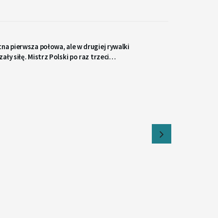
na pierwsza połowa, ale w drugiej rywalki
ały siłę. Mistrz Polski po raz trzeci
rał z liderem