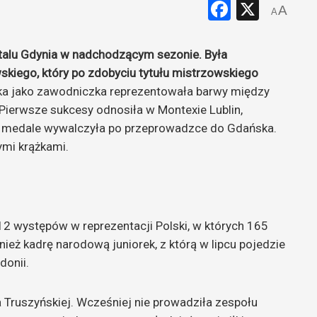
Faceboo
X
A
A
talu Gdynia w nadchodzącym sezonie. Była
wskiego, który po zdobyciu tytułu mistrzowskiego
ka jako zawodniczka reprezentowała barwy między
Pierwsze sukcesy odnosiła w Montexie Lublin,
ne medale wywalczyła po przeprowadzce do Gdańska.
mi krążkami.
12 występów w reprezentacji Polski, w których 165
nież kadrę narodową juniorek, z którą w lipcu pojedzie
donii.
a Truszyńskiej. Wcześniej nie prowadziła zespołu