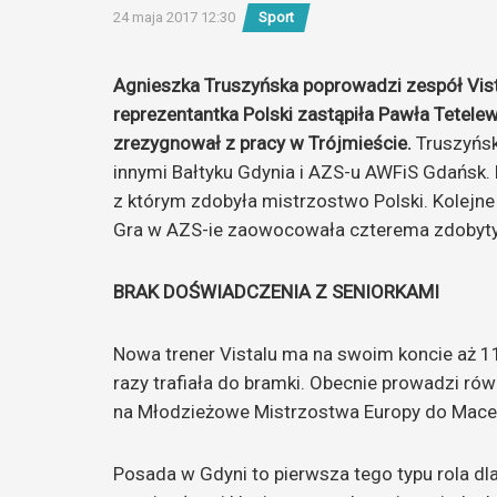
24 maja 2017 12:30
Sport
Agnieszka Truszyńska poprowadzi zespół Vis
reprezentantka Polski zastąpiła Pawła Tetele
zrezygnował z pracy w Trójmieście.
Truszyńs
innymi Bałtyku Gdynia i AZS-u AWFiS Gdańsk. 
z którym zdobyła mistrzostwo Polski. Kolej
Gra w AZS-ie zaowocowała czterema zdobyty
BRAK DOŚWIADCZENIA Z SENIORKAMI
Nowa trener Vistalu ma na swoim koncie aż 1
razy trafiała do bramki. Obecnie prowadzi rów
na Młodzieżowe Mistrzostwa Europy do Mace
Posada w Gdyni to pierwsza tego typu rola dl