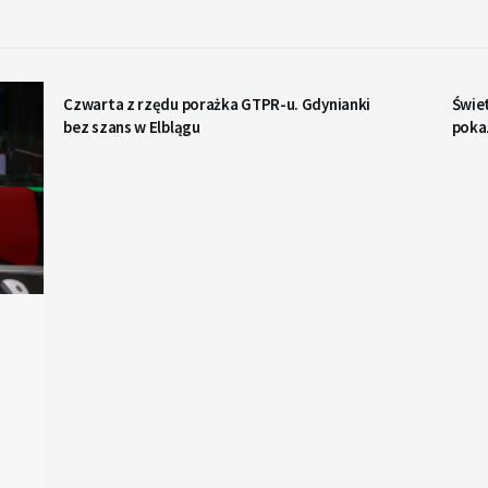
Czwarta z rzędu porażka GTPR-u. Gdynianki
Świet
bez szans w Elblągu
pokaz
przeg