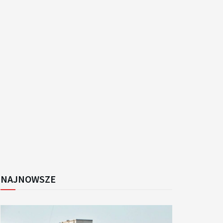
k
NAJNOWSZE