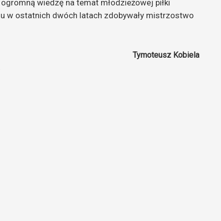
 ogromną wiedzę na temat młodzieżowej piłki
alu w ostatnich dwóch latach zdobywały mistrzostwo
Tymoteusz Kobiela
a