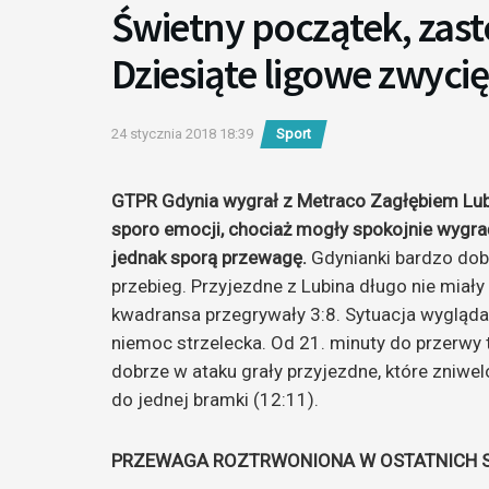
Świetny początek, zast
Dziesiąte ligowe zwyc
24 stycznia 2018 18:39
Sport
GTPR Gdynia wygrał z Metraco Zagłębiem Lubi
sporo emocji, chociaż mogły spokojnie wygra
jednak sporą przewagę.
Gdynianki bardzo dob
przebieg. Przyjezdne z Lubina długo nie miał
kwadransa przegrywały 3:8. Sytuacja wygląda
niemoc strzelecka. Od 21. minuty do przerwy 
dobrze w ataku grały przyjezdne, które zniwe
do jednej bramki (12:11).
PRZEWAGA ROZTRWONIONA W OSTATNICH 