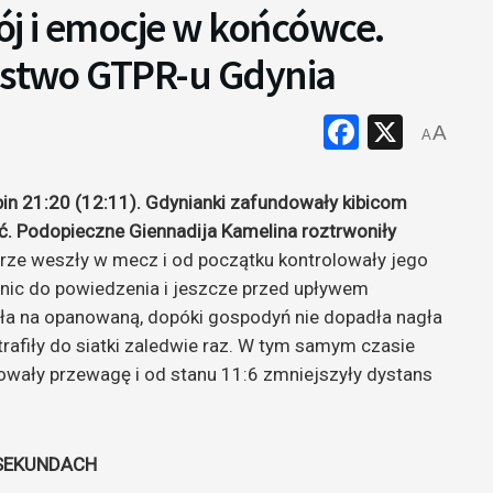
ój i emocje w końcówce.
ięstwo GTPR-u Gdynia
Faceboo
X
A
A
n 21:20 (12:11). Gdynianki zafundowały kibicom
ć. Podopieczne Giennadija Kamelina roztrwoniły
rze weszły w mecz i od początku kontrolowały jego
y nic do powiedzenia i jeszcze przed upływem
ła na opanowaną, dopóki gospodyń nie dopadła nagła
trafiły do siatki zaledwie raz. W tym samym czasie
lowały przewagę i od stanu 11:6 zmniejszyły dystans
SEKUNDACH